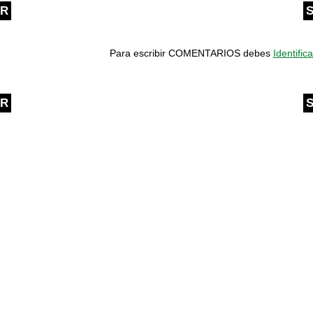
OR
S
Para escribir COMENTARIOS debes
Identifica
OR
S