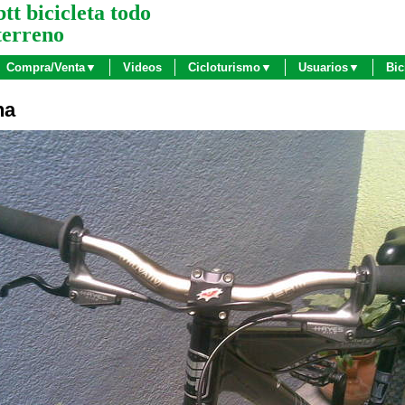
btt bicicleta todo
terreno
Compra/Venta▼
Videos
Cicloturismo▼
Usuarios▼
Bic
na