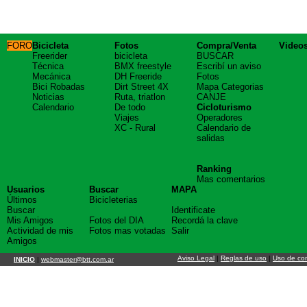
FORO
Bicicleta
Fotos
Compra/Venta
Video
Freerider
bicicleta
BUSCAR
Técnica
BMX freestyle
Escribí un aviso
Mecánica
DH Freeride
Fotos
Bici Robadas
Dirt Street 4X
Mapa Categorias
Noticias
Ruta, triatlon
CANJE
Calendario
De todo
Cicloturismo
Viajes
Operadores
XC - Rural
Calendario de
salidas
Ranking
Mas comentarios
Usuarios
Buscar
MAPA
Últimos
Bicicleterias
Buscar
Identificate
Mis Amigos
Fotos del DIA
Recordá la clave
Actividad de mis
Fotos mas votadas
Salir
Amigos
Aviso Legal
|
Reglas de uso
|
Uso de co
INICIO
|
webmaster@btt.com.ar