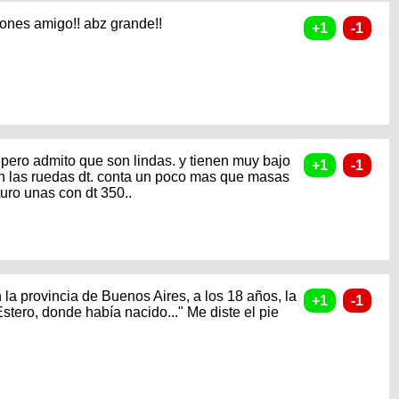
aciones amigo!! abz grande!!
 pero admito que son lindas. y tienen muy bajo
an las ruedas dt. conta un poco mas que masas
turo unas con dt 350..
en la provincia de Buenos Aires, a los 18 años, la
tero, donde había nacido..." Me diste el pie