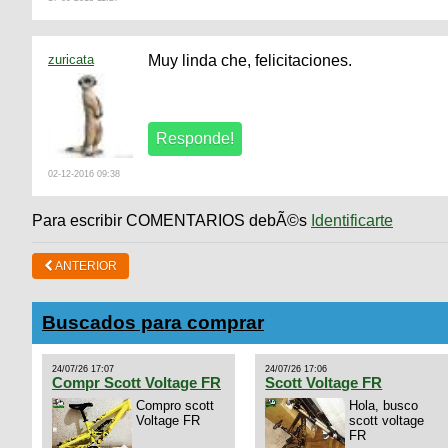
zuricata
Muy linda che, felicitaciones.
02-12-2016 09:38
Para escribir COMENTARIOS debÃ©s
Identificarte
ANTERIOR
Buscados para comprar
24/07/26 17:07
24/07/26 17:06
Compr Scott Voltage FR
Scott Voltage FR
Compro scott
Hola, busco
Voltage FR
scott voltage
FR