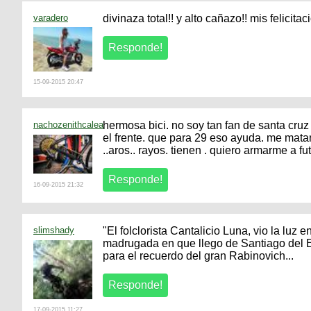
varadero
divinaza total!! y alto cañazo!! mis felicit
15-09-2015 20:47
nachozenithcalea
hermosa bici. no soy tan fan de santa cruz
el frente. que para 29 eso ayuda. me mat
..aros.. rayos. tienen . quiero armarme a fu
16-09-2015 21:32
slimshady
"El folclorista Cantalicio Luna, vio la luz 
madrugada en que llego de Santiago del Es
para el recuerdo del gran Rabinovich...
17-09-2015 11:27