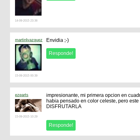
14-09-2015 23:36
martinlvazquez
Envidia ;-)
15-09-2015 00:39
ezearts
impresionante, mi primera opcion en cuadro
habia pensado en color celeste, pero est
DISFRUTARLA
15-09-2015 10:29