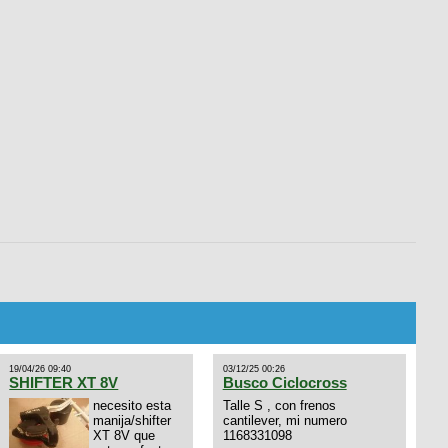
19/04/26 09:40
03/12/25 00:26
SHIFTER XT 8V
Busco Ciclocross
necesito esta
Talle S , con frenos
manija/shifter
cantilever, mi numero
XT 8V que
1168331098