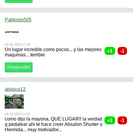
Pablosio505
03-02-2014 17:38
Un lugar increible como pocos... y las mejores
maquinas... terrible
aloloco12
04-02-2014 11:32
como dijo la mayoria, QUE LUGAR!! la verdad
q pedalear ahi te hace creer Absalon Shurter o
Hermida... muy motivador...