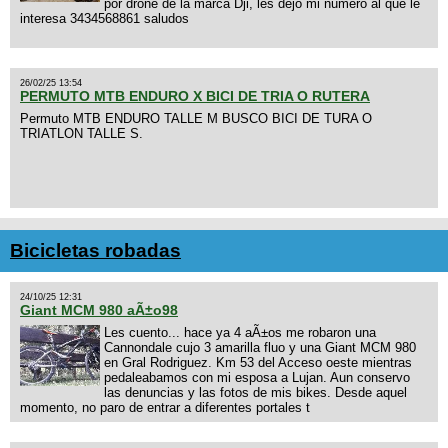
por drone de la marca Dji, les dejo mi numero al que le
interesa 3434568861 saludos
26/02/25 13:54
PERMUTO MTB ENDURO X BICI DE TRIA O RUTERA
Permuto MTB ENDURO TALLE M BUSCO BICI DE TURA O
TRIATLON TALLE S.
Bicicletas robadas
24/10/25 12:31
Giant MCM 980 aÃ±o98
Les cuento... hace ya 4 aÃ±os me robaron una
Cannondale cujo 3 amarilla fluo y una Giant MCM 980
en Gral Rodriguez. Km 53 del Acceso oeste mientras
pedaleabamos con mi esposa a Lujan. Aun conservo
las denuncias y las fotos de mis bikes. Desde aquel
momento, no paro de entrar a diferentes portales t