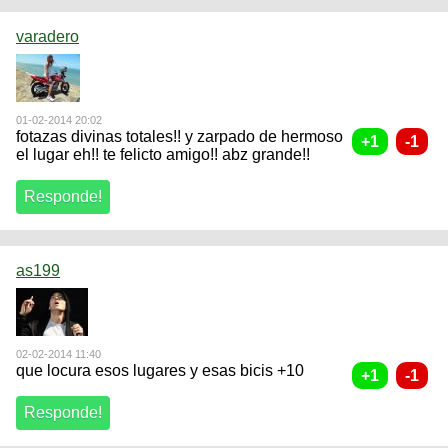
varadero
01-02-2014 20:02
fotazas divinas totales!! y zarpado de hermoso
el lugar eh!! te felicto amigo!! abz grande!!
as199
02-02-2014 11:40
que locura esos lugares y esas bicis +10