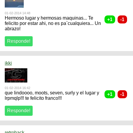
01-02-2014 14:48
Hermoso lugar y hermosas maquinas... Te
felicito por estar ahi, no es pa`cualquiera... Un
abrazo!
ikki
01-02-2014 16:42
que lindoooo, moots, seven, surly y el lugar y
lrpmqlp!!! te felicito franco!!!
retroback