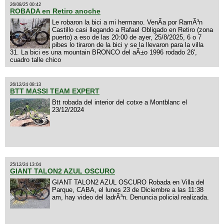
26/08/25 00:42
ROBADA en Retiro anoche
Le robaron la bici a mi hermano. VenÃ­a por RamÃ³n
Castillo casi llegando a Rafael Obligado en Retiro (zona
puerto) a eso de las 20:00 de ayer, 25/8/2025, 6 o 7
pibes lo tiraron de la bici y se la llevaron para la villa
31. La bici es una mountain BRONCO del aÃ±o 1996 rodado 26',
cuadro talle chico
26/12/24 08:13
BTT MASSI TEAM EXPERT
Btt robada del interior del cotxe a Montblanc el
23/12/2024
25/12/24 13:04
GIANT TALON2 AZUL OSCURO
GIANT TALON2 AZUL OSCURO Robada en Villa del
Parque, CABA, el lunes 23 de Diciembre a las 11:38
am, hay video del ladrÃ³n. Denuncia policial realizada.