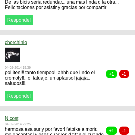
De las bicis seria redundar... una mas linda q la otra...
Felicitaciones por asistir y gracias por compartir
chorchinio
04-02-2014 15:39
polliten!!! tanto tiempoo!! ahhh que lindo el
cromoly!!.. el tatuaje, un aplauso! jajaja..
saludos!!!.
Nicost
04-02-2014 22:25
hermosa esa surly por favor! fatbike a morir..
me encantan! y esos cuadros d titanio! cuando