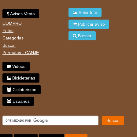
Subir foto
Avisos Venta
COMPRO
Publicar aviso
Fotos
Buscar
Categorias
Buscar
Permutas - CANJE
Videos
Bicicleterias
Cicloturismo
Usuarios
Buscar