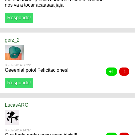
nos va a tocar acaaaaa jaja
gerz_2
05-02-2014 08:22
Geeenial poio! Felicitaciones!
LucasARG
05-02-2014 14:37