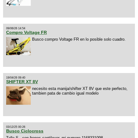
09/06/26 14:54
Compro Voltage FR
Busco compro Voltage FR en lo posible solo cuadro.
19/04/26 09:40
SHIFTER XT 8V
necesito esta manija/shifter XT 8V que este perfecto,
tambien pata de cambio igual modelo
03/12/25 00:26
Busco Ciclocross
Talle S , con frenos cantilever, mi numero 1168331098