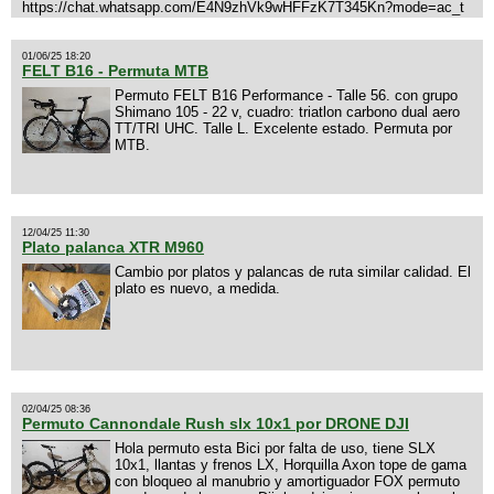
https://chat.whatsapp.com/E4N9zhVk9wHFFzK7T345Kn?mode=ac_t
01/06/25 18:20
FELT B16 - Permuta MTB
Permuto FELT B16 Performance - Talle 56. con grupo
Shimano 105 - 22 v, cuadro: triatlon carbono dual aero
TT/TRI UHC. Talle L. Excelente estado. Permuta por
MTB.
12/04/25 11:30
Plato palanca XTR M960
Cambio por platos y palancas de ruta similar calidad. El
plato es nuevo, a medida.
02/04/25 08:36
Permuto Cannondale Rush slx 10x1 por DRONE DJI
Hola permuto esta Bici por falta de uso, tiene SLX
10x1, llantas y frenos LX, Horquilla Axon tope de gama
con bloqueo al manubrio y amortiguador FOX permuto