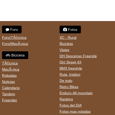
Foro
Fotos
Foro/TÃ©cnica
XC - Rural
Foro/MecÃ¡nica
Bicicleta
Viajes
Bicicleta
DH Descenso Freeride
Dirt Street 4X
TÃ©cnica
BMX freestyle
MecÃ¡nica
Ruta, triatlon
Robadas
De todo
Noticias
Retro Bikes
Calendario
Enduro-All mountain
Tandem
Ranking
Freerider
Fotos del DIA
Fotos mas votadas