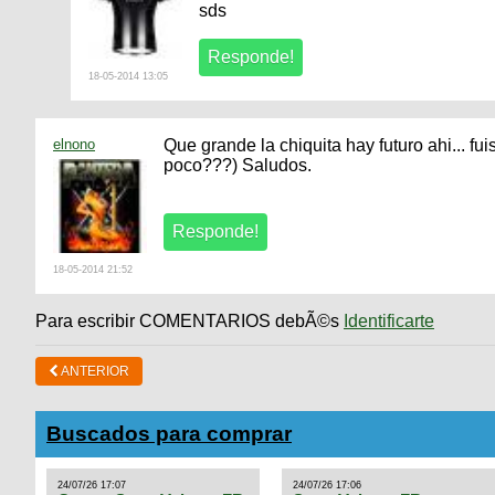
sds
18-05-2014 13:05
elnono
Que grande la chiquita hay futuro ahi... fu
poco???) Saludos.
18-05-2014 21:52
Para escribir COMENTARIOS debÃ©s
Identificarte
ANTERIOR
Buscados para comprar
24/07/26 17:07
24/07/26 17:06