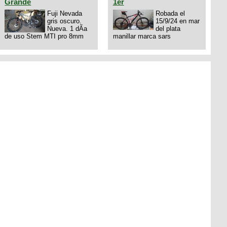
Grande
1er
Fuji Nevada
Robada el
gris oscuro.
15/9/24 en mar
Nueva. 1 dÃ­a
del plata
de uso Stem MTI pro 8mm
manillar marca sars