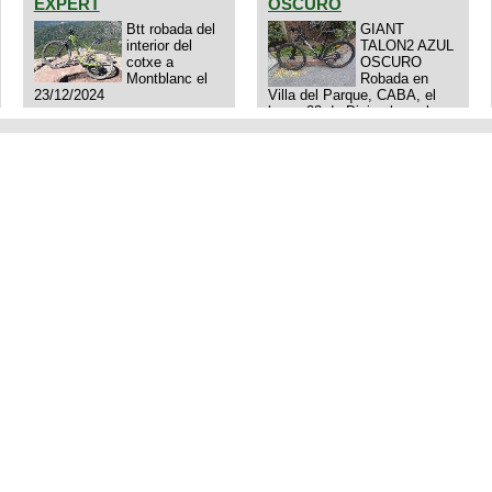
EXPERT
OSCURO
Btt robada del
GIANT
interior del
TALON2 AZUL
cotxe a
OSCURO
Montblanc el
Robada en
23/12/2024
Villa del Parque, CABA, el
lunes 23 de Diciembre a las
11:38 am, hay video del
ladrÃ³n. Denuncia policial
realizada.