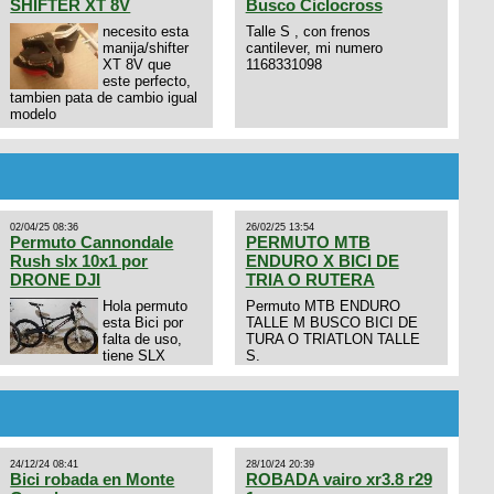
SHIFTER XT 8V
Busco Ciclocross
necesito esta
Talle S , con frenos
manija/shifter
cantilever, mi numero
XT 8V que
1168331098
este perfecto,
tambien pata de cambio igual
modelo
02/04/25 08:36
26/02/25 13:54
Permuto Cannondale
PERMUTO MTB
Rush slx 10x1 por
ENDURO X BICI DE
DRONE DJI
TRIA O RUTERA
Hola permuto
Permuto MTB ENDURO
esta Bici por
TALLE M BUSCO BICI DE
falta de uso,
TURA O TRIATLON TALLE
tiene SLX
S.
10x1, llantas y frenos LX,
Horquilla Axon tope de gama
con bloqueo al manubrio y
amortiguador FOX permuto
por drone de la marca Dji, les
dejo mi numero al que le
24/12/24 08:41
28/10/24 20:39
interesa 3434568861 saludos
Bici robada en Monte
ROBADA vairo xr3.8 r29