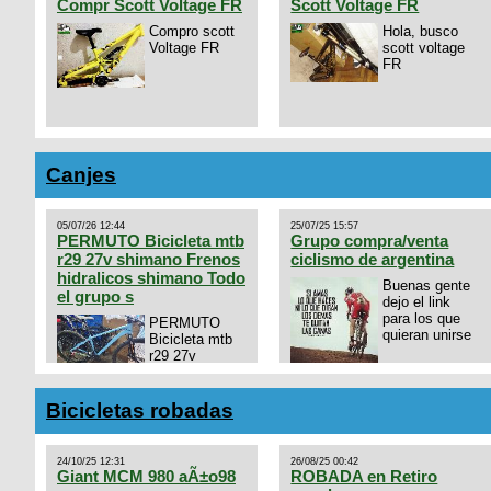
Compr Scott Voltage FR
Scott Voltage FR
Compro scott
Hola, busco
Voltage FR
scott voltage
FR
Canjes
05/07/26 12:44
25/07/25 15:57
PERMUTO Bicicleta mtb
Grupo compra/venta
r29 27v shimano Frenos
ciclismo de argentina
hidralicos shimano Todo
Buenas gente
el grupo s
dejo el link
para los que
PERMUTO
quieran unirse
Bicicleta mtb
r29 27v
shimano
https://chat.whatsapp.com/
Frenos hidralicos shimano
mode=ac_t
Todo el grupo shimano Talle
Bicicletas robadas
s/m Permuto x pistera o ruta
talle s o m.
24/10/25 12:31
26/08/25 00:42
Giant MCM 980 aÃ±o98
ROBADA en Retiro