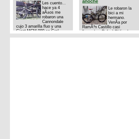
anoche
Les cuento...
hace ya 4
Le robaron la
aÃ±os me
bici a mi
robaron una
hermano.
Cannondale
VenÃ­a por
cujo 3 amarilla fluo y una
RamÃ³n Castillo casi
Giant MCM 980 en Gral
llegando a Rafael Obligado en
Rodriguez. Km 53 del Acceso
Retiro (zona puerto) a eso de
oeste mientras
las 20:00 de ayer, 25/8/2025,
pedaleabamos con mi esposa
6 o 7 pibes lo tiraron de la
a Lujan. Aun conservo las
bici y se la llevaron para la
denuncias y las fotos de mis
villa 31. La bici es una
bikes. Desde aquel momento,
mountain BRONCO del aÃ±o
no paro de entrar a diferentes
1996 rodado 26', cuadro talle
portales t
chico