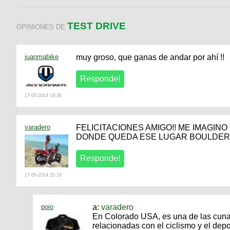
TEST DRIVE
OPINIONES DE
juanmabike
muy groso, que ganas de andar por ahí !!
17-05-2014 19:36
varadero
FELICITACIONES AMIGO!! ME IMAGIN
DONDE QUEDA ESE LUGAR BOULDER?
17-05-2014 20:18
poio
a:
varadero
En Colorado USA, es una de las cuna
relacionadas con el ciclismo y el deport