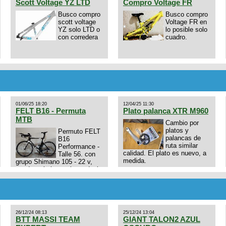
Scott Voltage YZ LTD
Compro Voltage FR
Busco compro
Busco compro
scott voltage
Voltage FR en
YZ solo LTD o
lo posible solo
con corredera
cuadro.
01/06/25 18:20
12/04/25 11:30
FELT B16 - Permuta
Plato palanca XTR M960
MTB
Cambio por
platos y
Permuto FELT
palancas de
B16
ruta similar
Performance -
calidad. El plato es nuevo, a
Talle 56. con
medida.
grupo Shimano 105 - 22 v,
cuadro: triatlon carbono dual
E4N9zhVk9wHFFzK7T345Kn?
aero TT/TRI UHC. Talle L.
Excelente estado. Permuta
por MTB.
26/12/24 08:13
25/12/24 13:04
BTT MASSI TEAM
GIANT TALON2 AZUL