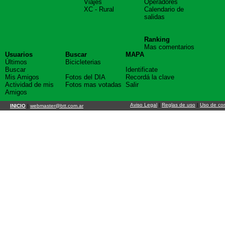
Viajes
Operadores
XC - Rural
Calendario de
salidas
Ranking
Mas comentarios
Usuarios
Buscar
MAPA
Últimos
Bicicleterias
Buscar
Identificate
Mis Amigos
Fotos del DIA
Recordá la clave
Actividad de mis
Fotos mas votadas
Salir
Amigos
Aviso Legal
|
Reglas de uso
|
Uso de co
INICIO
|
webmaster@btt.com.ar