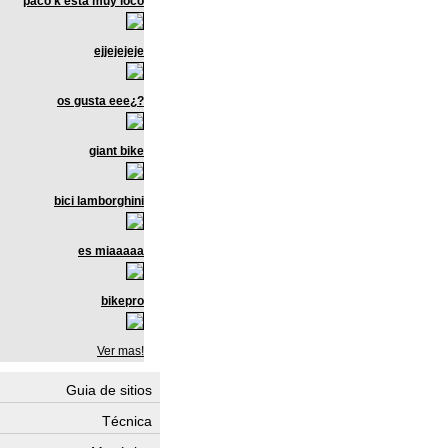
paco k esta muy loco
ejjejejeje
os gusta eee¿?
giant bike
bici lamborghini
es miaaaaa
bikepro
Ver mas!
Guia de sitios
Técnica