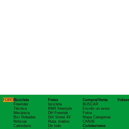
FORO
Bicicleta
Fotos
Compra/Venta
Video
Freerider
bicicleta
BUSCAR
Técnica
BMX freestyle
Escribí un aviso
Mecánica
DH Freeride
Fotos
Bici Robadas
Dirt Street 4X
Mapa Categorias
Noticias
Ruta, triatlon
CANJE
Calendario
De todo
Cicloturismo