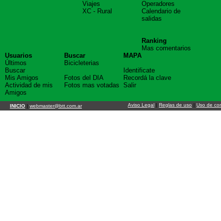
Viajes
Operadores
XC - Rural
Calendario de
salidas
Ranking
Mas comentarios
Usuarios
Buscar
MAPA
Últimos
Bicicleterias
Buscar
Identificate
Mis Amigos
Fotos del DIA
Recordá la clave
Actividad de mis
Fotos mas votadas
Salir
Amigos
Aviso Legal
|
Reglas de uso
|
Uso de co
INICIO
|
webmaster@btt.com.ar