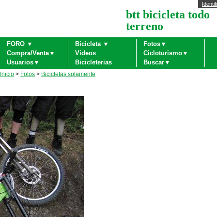
Identif
btt bicicleta todo
terreno
FORO ▼
Bicicleta ▼
Fotos▼
Compra/Venta▼
Videos
Cicloturismo▼
Usuarios▼
Bicicleterias
Buscar▼
Inicio
>
Fotos
>
Bicicletas solamente