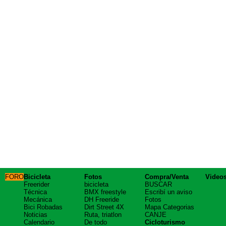
FORO
Bicicleta
Fotos
Compra/Venta
Video
Freerider
bicicleta
BUSCAR
Técnica
BMX freestyle
Escribí un aviso
Mecánica
DH Freeride
Fotos
Bici Robadas
Dirt Street 4X
Mapa Categorias
Noticias
Ruta, triatlon
CANJE
Calendario
De todo
Cicloturismo