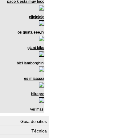
paco k esta muy loco
ejjejejeje
os gusta eee¿?
giant bike
bici lamborghini
es miaaaaa
bikepro
Ver mas!
Guia de sitios
Técnica