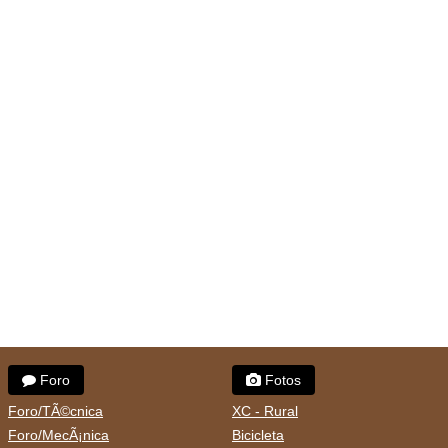
Foro
Fotos
Foro/TÃ©cnica
XC - Rural
Foro/MecÃ¡nica
Bicicleta