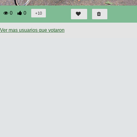
Categorias
BMX
Salidas
Usuarios
TÃ©cnica
COMPRO
0
0
Ruta,
Operadores
triatlon
de
MecÃ¡nica
Ãšltimos
CANJE
cicloturismo
De
Ver mas usuarios que votaron
Robadas
Buscar
Mi
todo
Relatos
ReputaciÃ³n
Noticias
de
Mis
Retro
viajes
Amigos
Mis
Calendario
Compras
Enduro
Foro
Actividad
de
de
Mis
viajes
Amigos
Ventas
Ranking
Fotos
del
DÃA
Fotos
mas
votadas