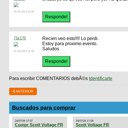
30-03-2013 16:05
71k170
Recien veo esto!!!! Lo perdi.
Estoy para proximo evento.
Saludos
01-04-2013 11:48
Para escribir COMENTARIOS debÃ©s
Identificarte
ANTERIOR
Buscados para comprar
24/07/26 17:07
24/07/26 17:06
Compr Scott Voltage FR
Scott Voltage FR