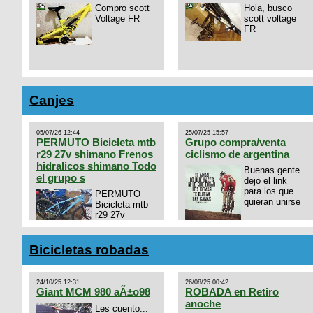
Compro scott
Hola, busco
Voltage FR
scott voltage
FR
Canjes
05/07/26 12:44
25/07/25 15:57
PERMUTO Bicicleta mtb
Grupo compra/venta
r29 27v shimano Frenos
ciclismo de argentina
hidralicos shimano Todo
Buenas gente
el grupo s
dejo el link
para los que
PERMUTO
quieran unirse
Bicicleta mtb
r29 27v
shimano
https://chat.whatsapp.com/
Frenos hidralicos shimano
mode=ac_t
Todo el grupo shimano Talle
Bicicletas robadas
s/m Permuto x pistera o ruta
talle s o m.
24/10/25 12:31
26/08/25 00:42
Giant MCM 980 aÃ±o98
ROBADA en Retiro
anoche
Les cuento...