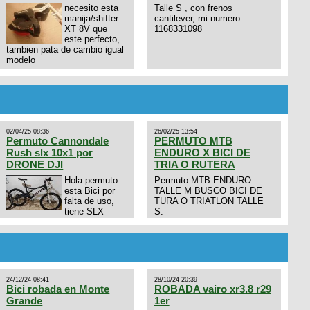
necesito esta
Talle S , con frenos
manija/shifter
cantilever, mi numero
XT 8V que
1168331098
este perfecto,
tambien pata de cambio igual
modelo
02/04/25 08:36
26/02/25 13:54
Permuto Cannondale
PERMUTO MTB
Rush slx 10x1 por
ENDURO X BICI DE
DRONE DJI
TRIA O RUTERA
Hola permuto
Permuto MTB ENDURO
esta Bici por
TALLE M BUSCO BICI DE
falta de uso,
TURA O TRIATLON TALLE
tiene SLX
S.
10x1, llantas y frenos LX,
Horquilla Axon tope de gama
con bloqueo al manubrio y
amortiguador FOX permuto
por drone de la marca Dji, les
dejo mi numero al que le
24/12/24 08:41
28/10/24 20:39
interesa 3434568861 saludos
Bici robada en Monte
ROBADA vairo xr3.8 r29
Grande
1er