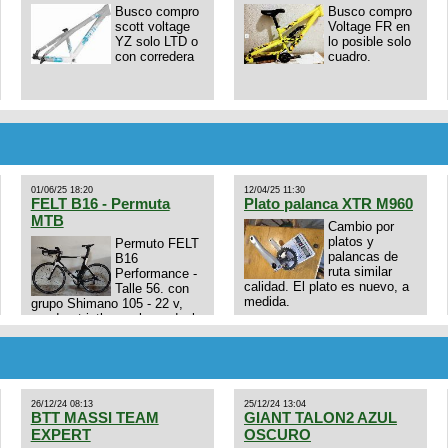
Busco compro
Busco compro
scott voltage
Voltage FR en
YZ solo LTD o
lo posible solo
con corredera
cuadro.
01/06/25 18:20
12/04/25 11:30
FELT B16 - Permuta
Plato palanca XTR M960
MTB
Cambio por
platos y
Permuto FELT
palancas de
B16
ruta similar
Performance -
calidad. El plato es nuevo, a
Talle 56. con
medida.
grupo Shimano 105 - 22 v,
cuadro: triatlon carbono dual
E4N9zhVk9wHFFzK7T345Kn?
aero TT/TRI UHC. Talle L.
Excelente estado. Permuta
por MTB.
26/12/24 08:13
25/12/24 13:04
BTT MASSI TEAM
GIANT TALON2 AZUL
EXPERT
OSCURO