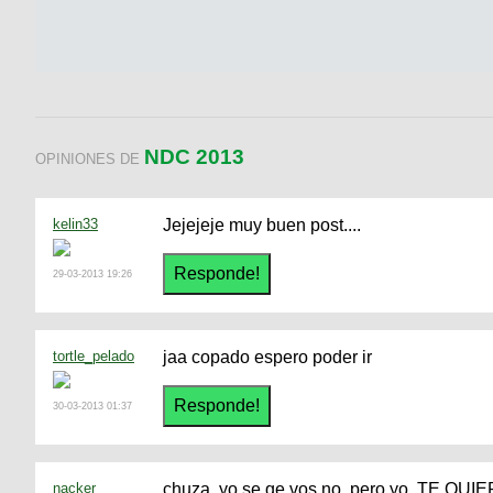
NDC 2013
OPINIONES DE
kelin33
Jejejeje muy buen post....
29-03-2013 19:26
tortle_pelado
jaa copado espero poder ir
30-03-2013 01:37
nacker
chuza, yo se qe vos no, pero yo, TE QUI