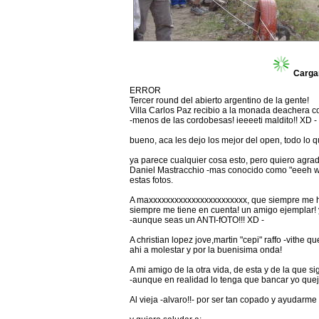
Carga
ERROR
Tercer round del abierto argentino de la gente!
Villa Carlos Paz recibio a la monada deachera 
-menos de las cordobesas! ieeeeti maldito!! XD -
bueno, aca les dejo los mejor del open, todo lo 
ya parece cualquier cosa esto, pero quiero agrad
Daniel Mastracchio -mas conocido como "eeeh w
estas fotos.
A maxxxxxxxxxxxxxxxxxxxxxxx, que siempre me ha
siempre me tiene en cuenta! un amigo ejemplar! 
-aunque seas un ANTI-fOTO!!! XD -
A christian lopez jove,martin "cepi" raffo -vithe 
ahi a molestar y por la buenisima onda!
A mi amigo de la otra vida, de esta y de la que 
-aunque en realidad lo tenga que bancar yo queja
Al vieja -alvaro!!- por ser tan copado y ayudarme