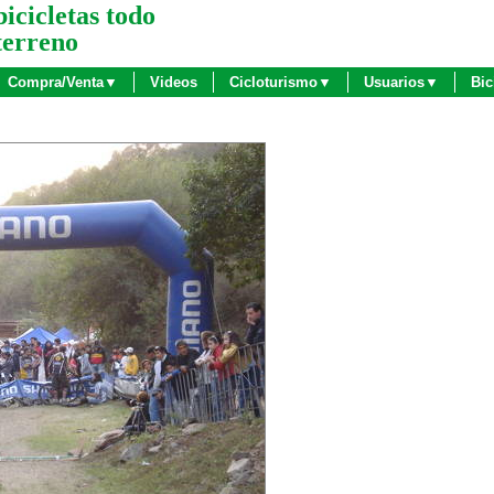
bicicletas todo
terreno
Compra/Venta▼
Videos
Cicloturismo▼
Usuarios▼
Bic