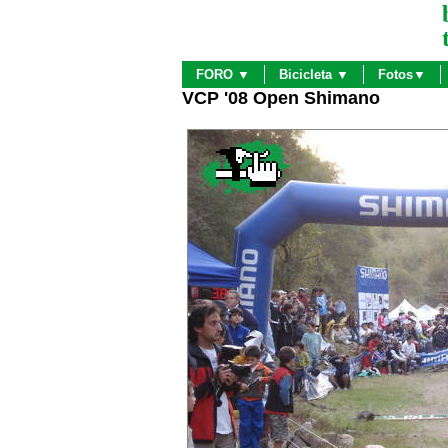
FORO ▼
Bicicleta ▼
Fotos▼
VCP '08 Open Shimano