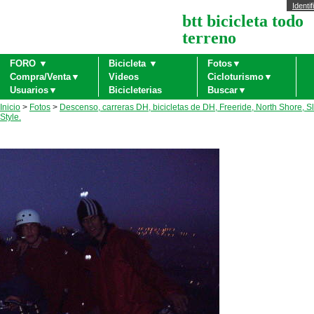
Identif
btt bicicleta todo
terreno
FORO ▼
Bicicleta ▼
Fotos▼
Compra/Venta▼
Videos
Cicloturismo▼
Usuarios▼
Bicicleterias
Buscar▼
Inicio
>
Fotos
>
Descenso, carreras DH, bicicletas de DH, Freeride, North Shore, S
Style.