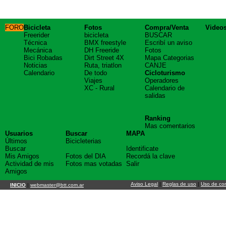
FORO
Bicicleta
Fotos
Compra/Venta
Video
Freerider
bicicleta
BUSCAR
Técnica
BMX freestyle
Escribí un aviso
Mecánica
DH Freeride
Fotos
Bici Robadas
Dirt Street 4X
Mapa Categorias
Noticias
Ruta, triatlon
CANJE
Calendario
De todo
Cicloturismo
Viajes
Operadores
XC - Rural
Calendario de
salidas
Ranking
Mas comentarios
Usuarios
Buscar
MAPA
Últimos
Bicicleterias
Buscar
Identificate
Mis Amigos
Fotos del DIA
Recordá la clave
Actividad de mis
Fotos mas votadas
Salir
Amigos
Aviso Legal
|
Reglas de uso
|
Uso de co
INICIO
|
webmaster@btt.com.ar