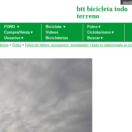
Identif
btt bicicleta todo
terreno
FORO ▼
Bicicleta ▼
Fotos▼
Compra/Venta▼
Videos
Cicloturismo▼
Usuarios▼
Bicicleterias
Buscar▼
Inicio
>
Fotos
>
Fotos de bikers, accesorios, novedades y todo lo relacionado al ci