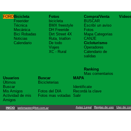
FORO
Bicicleta
Fotos
Compra/Venta
Video
Freerider
bicicleta
BUSCAR
Técnica
BMX freestyle
Escribí un aviso
Mecánica
DH Freeride
Fotos
Bici Robadas
Dirt Street 4X
Mapa Categorias
Noticias
Ruta, triatlon
CANJE
Calendario
De todo
Cicloturismo
Viajes
Operadores
XC - Rural
Calendario de
salidas
Ranking
Mas comentarios
Usuarios
Buscar
MAPA
Últimos
Bicicleterias
Buscar
Identificate
Mis Amigos
Fotos del DIA
Recordá la clave
Actividad de mis
Fotos mas votadas
Salir
Amigos
Aviso Legal
|
Reglas de uso
|
Uso de co
INICIO
|
webmaster@btt.com.ar