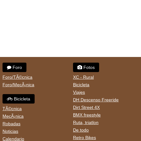
Foro
Fotos
Foro/TÃ©cnica
XC - Rural
Foro/MecÃ¡nica
Bicicleta
Viajes
Bicicleta
DH Descenso Freeride
Dirt Street 4X
TÃ©cnica
BMX freestyle
MecÃ¡nica
Ruta, triatlon
Robadas
De todo
Noticias
Retro Bikes
Calendario