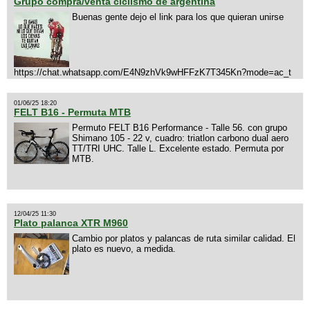
Grupo compra/venta ciclismo de argentina
Buenas gente dejo el link para los que quieran unirse
https://chat.whatsapp.com/E4N9zhVk9wHFFzK7T345Kn?mode=ac_t
01/06/25 18:20
FELT B16 - Permuta MTB
Permuto FELT B16 Performance - Talle 56. con grupo
Shimano 105 - 22 v, cuadro: triatlon carbono dual aero
TT/TRI UHC. Talle L. Excelente estado. Permuta por
MTB.
12/04/25 11:30
Plato palanca XTR M960
Cambio por platos y palancas de ruta similar calidad. El
plato es nuevo, a medida.