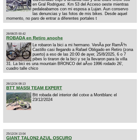
en Gral Rodriguez. Km 53 del Acceso oeste mientras
pedaleabamos con mi esposa a Lujan. Aun conservo
las denuncias y las fotos de mis bikes. Desde aquel
momento, no paro de entrar a diferentes portales t
26/08/25 00:42
ROBADA en Retiro anoche
Le robaron la bici a mi hermano. VenÃ­a por RamÃ³n
Castillo casi llegando a Rafael Obligado en Retiro (zona
puerto) a eso de las 20:00 de ayer, 25/8/2025, 6 o 7
pibes lo tiraron de la bici y se la llevaron para la villa
31. La bici es una mountain BRONCO del aÃ±o 1996 rodado 26',
cuadro talle chico
26/12/24 08:13
BTT MASSI TEAM EXPERT
Btt robada del interior del cotxe a Montblanc el
23/12/2024
25/12/24 13:04
GIANT TALON2 AZUL OSCURO