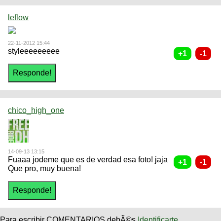
leflow
22-11-2012 15:44
styleeeeeeeee
chico_high_one
14-09-13 13:15
Fuaaa jodeme que es de verdad esa foto! jaja
Que pro, muy buena!
Para escribir COMENTARIOS debÃ©s
Identificarte