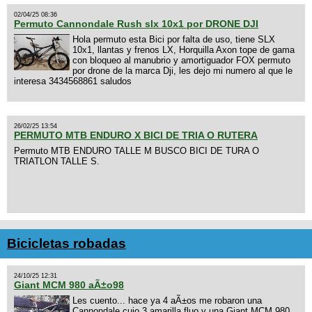
02/04/25 08:36
Permuto Cannondale Rush slx 10x1 por DRONE DJI
Hola permuto esta Bici por falta de uso, tiene SLX
10x1, llantas y frenos LX, Horquilla Axon tope de gama
con bloqueo al manubrio y amortiguador FOX permuto
por drone de la marca Dji, les dejo mi numero al que le
interesa 3434568861 saludos
26/02/25 13:54
PERMUTO MTB ENDURO X BICI DE TRIA O RUTERA
Permuto MTB ENDURO TALLE M BUSCO BICI DE TURA O
TRIATLON TALLE S.
Bicicletas robadas
24/10/25 12:31
Giant MCM 980 aÃ±o98
Les cuento... hace ya 4 aÃ±os me robaron una
Cannondale cujo 3 amarilla fluo y una Giant MCM 980