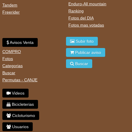
Enduro-All mountain
Tandem
Ranking
Freerider
Fotos del DIA
Fotos mas votadas
Subir foto
Avisos Venta
COMPRO
Publicar aviso
Fotos
Buscar
Categorias
Buscar
Permutas - CANJE
Videos
Bicicleterias
Cicloturismo
Usuarios