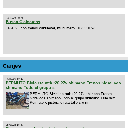
03/12/25 00:26
Busco Ciclocross
Talle S , con frenos cantilever, mi numero 1168331098
Canjes
05/07/26 12:44
PERMUTO Bicicleta mtb r29 27v shimano Frenos hidralicos
shimano Todo el grupo s
PERMUTO Bicicleta mtb r29 27v shimano Frenos
hidralicos shimano Todo el grupo shimano Talle s/m
Permuto x pistera o ruta talle s o m.
25/07/25 15:57