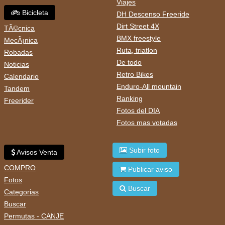
Viajes
Bicicleta
DH Descenso Freeride
Dirt Street 4X
TÃ©cnica
BMX freestyle
MecÃ¡nica
Ruta, triatlon
Robadas
De todo
Noticias
Retro Bikes
Calendario
Enduro-All mountain
Tandem
Ranking
Freerider
Fotos del DIA
Fotos mas votadas
Subir foto
Avisos Venta
COMPRO
Publicar aviso
Fotos
Buscar
Categorias
Buscar
Permutas - CANJE