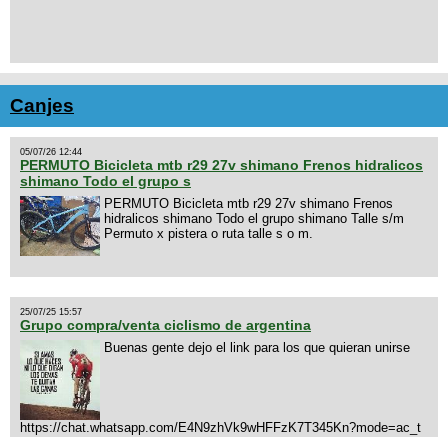
Canjes
05/07/26 12:44
PERMUTO Bicicleta mtb r29 27v shimano Frenos hidralicos
shimano Todo el grupo s
PERMUTO Bicicleta mtb r29 27v shimano Frenos
hidralicos shimano Todo el grupo shimano Talle s/m
Permuto x pistera o ruta talle s o m.
25/07/25 15:57
Grupo compra/venta ciclismo de argentina
Buenas gente dejo el link para los que quieran unirse
https://chat.whatsapp.com/E4N9zhVk9wHFFzK7T345Kn?mode=ac_t