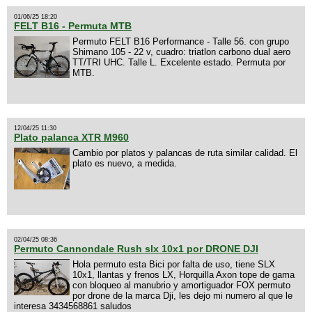
01/06/25 18:20
FELT B16 - Permuta MTB
Permuto FELT B16 Performance - Talle 56. con grupo
Shimano 105 - 22 v, cuadro: triatlon carbono dual aero
TT/TRI UHC. Talle L. Excelente estado. Permuta por
MTB.
12/04/25 11:30
Plato palanca XTR M960
Cambio por platos y palancas de ruta similar calidad. El
plato es nuevo, a medida.
02/04/25 08:36
Permuto Cannondale Rush slx 10x1 por DRONE DJI
Hola permuto esta Bici por falta de uso, tiene SLX
10x1, llantas y frenos LX, Horquilla Axon tope de gama
con bloqueo al manubrio y amortiguador FOX permuto
por drone de la marca Dji, les dejo mi numero al que le
interesa 3434568861 saludos