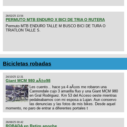
26/02/25 13:54
PERMUTO MTB ENDURO X BICI DE TRIA O RUTERA
Permuto MTB ENDURO TALLE M BUSCO BICI DE TURA O
TRIATLON TALLE S.
Bicicletas robadas
24/10/25 12:31
Giant MCM 980 aÃ±o98
Les cuento... hace ya 4 aÃ±os me robaron una
Cannondale cujo 3 amarilla fluo y una Giant MCM 980
en Gral Rodriguez. Km 53 del Acceso oeste mientras
pedaleabamos con mi esposa a Lujan. Aun conservo
las denuncias y las fotos de mis bikes. Desde aquel
momento, no paro de entrar a diferentes portales t
26/08/25 00:42
ROBADA en Retiro anoche