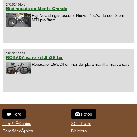
24/12/24 08:41
Bici robada en Monte Grande
Fuji Nevada gris oscuro. Nueva. 1 dÃ­a de uso Stem
MTI pro 8mm
28/10/24 20:39
ROBADA vairo xr3.8 r29 1er
Robada el 15/9/24 en mar del plata manillar marca sars
Foro
Fotos
Foro/TÃ©cnica
XC - Rural
Foro/MecÃ¡nica
Bicicleta