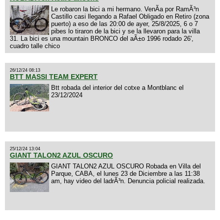
Le robaron la bici a mi hermano. VenÃ­a por RamÃ³n
Castillo casi llegando a Rafael Obligado en Retiro (zona
puerto) a eso de las 20:00 de ayer, 25/8/2025, 6 o 7
pibes lo tiraron de la bici y se la llevaron para la villa
31. La bici es una mountain BRONCO del aÃ±o 1996 rodado 26',
cuadro talle chico
26/12/24 08:13
BTT MASSI TEAM EXPERT
Btt robada del interior del cotxe a Montblanc el
23/12/2024
25/12/24 13:04
GIANT TALON2 AZUL OSCURO
GIANT TALON2 AZUL OSCURO Robada en Villa del
Parque, CABA, el lunes 23 de Diciembre a las 11:38
am, hay video del ladrÃ³n. Denuncia policial realizada.