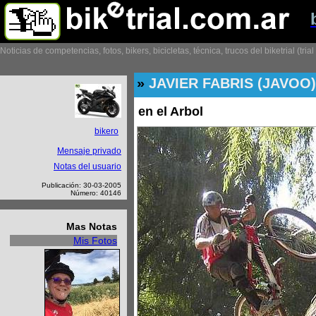
Noticias de competencias, fotos, bikers, bicicletas, técnica, trucos del biketrial (tria
»
JAVIER FABRIS (JAVOO)
en el Arbol
bikero
Mensaje privado
Notas del usuario
Publicación: 30-03-2005
Número: 40146
Mas Notas
Mis Fotos