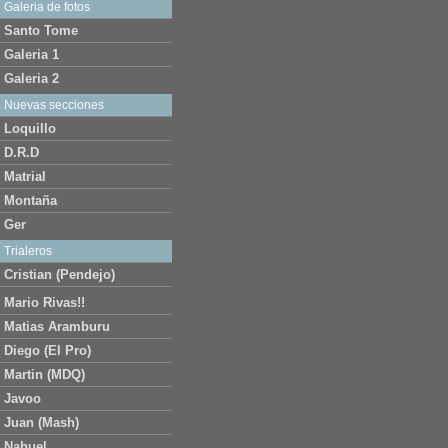
Galeria de fotos
Santo Tome
Galeria 1
Galeria 2
Nuevas secciones
Loquillo
D.R.D
Matrial
Montaña
Ger
Trialeros
Cristian (Pendejo)
Mario Rivas!!
Matias Aramburu
Diego (El Pro)
Martin (MDQ)
Javoo
Juan (Mash)
Nahuel