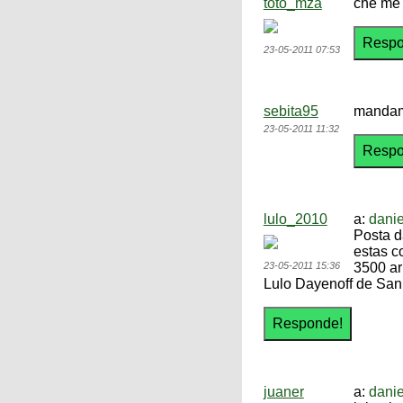
toto_mza
che me 
23-05-2011 07:53
sebita95
mandame
23-05-2011 11:32
lulo_2010
a:
danie
Posta d
estas c
23-05-2011 15:36
3500 ar
Lulo Dayenoff de San
juaner
a:
danie