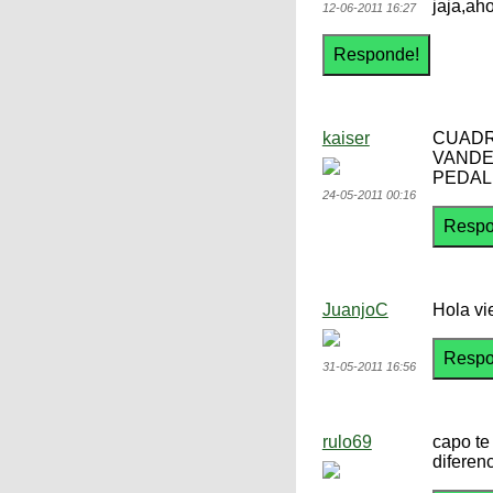
jaja,ah
12-06-2011 16:27
kaiser
CUADR
VANDE
PEDAL
24-05-2011 00:16
JuanjoC
Hola vi
31-05-2011 16:56
rulo69
capo te
diferen