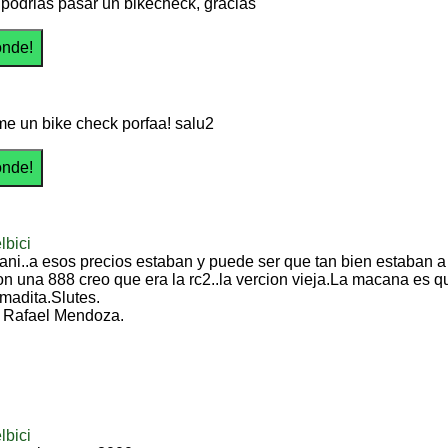
podrias pasar un bikecheck, gracias
 un bike check porfaa! salu2
lbici
ani..a esos precios estaban y puede ser que tan bien estaban a
on una 888 creo que era la rc2..la vercion vieja.La macana es
madita.Slutes.
 Rafael Mendoza.
lbici