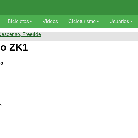
Bicicletas
Videos
Cicloturismo
Usuarios
escenso, Freeride
ro ZK1
os
e