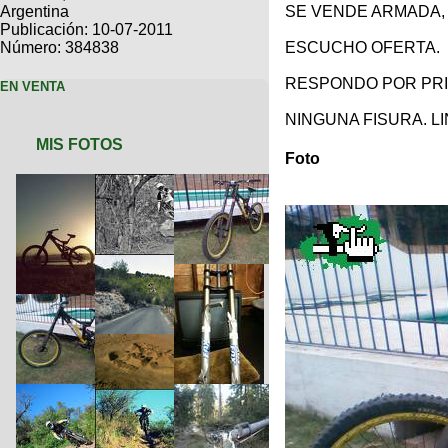
Categorias
BMX
Argentina
SE VENDE ARMADA, 
Salidas
Usuarios
Publicación: 10-07-2011
TÃ©cnica
COMPRO
Ruta,
Operadores
Número: 384838
ESCUCHO OFERTA.
triatlon
de
MecÃ¡nica
Ãšltimos
CANJE
cicloturismo
RESPONDO POR PRI
EN VENTA
De
Robadas
Buscar
Mi
todo
Relatos
NINGUNA FISURA. LI
ReputaciÃ³n
Noticias
de
Mis
MIS FOTOS
Retro
viajes
Amigos
Foto
Mis
Calendario
Compras
Enduro
Foro
Actividad
de
de
Mis
viajes
Amigos
Ventas
Ranking
Fotos
del
DÃA
Fotos
mas
votadas