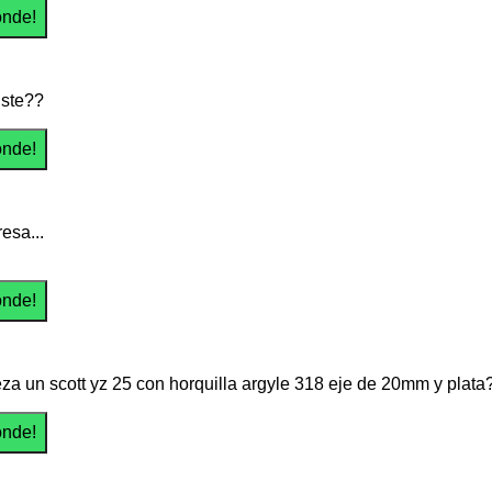
iste??
esa...
reza un scott yz 25 con horquilla argyle 318 eje de 20mm y plata