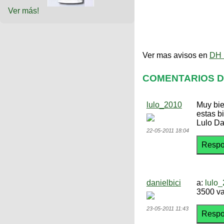
Ver más!
Ver mas avisos en
DH 
COMENTARIOS DE
lulo_2010
Muy bie
estas b
Lulo Da
22-05-2011 18:04
danielbici
a:
lulo
3500 val
23-05-2011 11:43