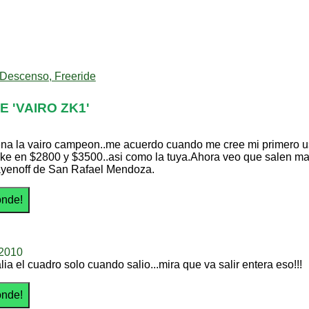
Descenso, Freeride
 'VAIRO ZK1'
na la vairo campeon..me acuerdo cuando me cree mi primero us
ike en $2800 y $3500..asi como la tuya.Ahora veo que salen mas 
yenoff de San Rafael Mendoza.
_2010
ia el cuadro solo cuando salio...mira que va salir entera eso!!!