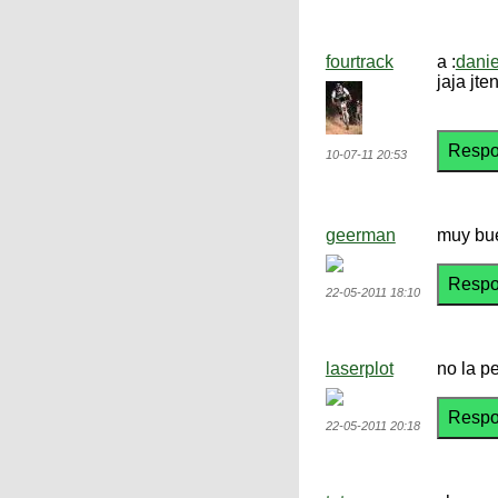
fourtrack
a :
danie
jaja jte
10-07-11 20:53
geerman
muy bue
22-05-2011 18:10
laserplot
no la p
22-05-2011 20:18