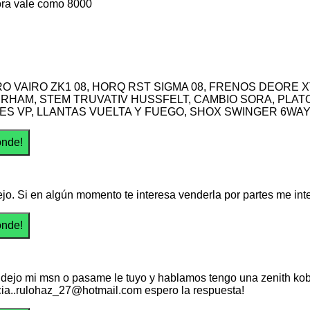
ora vale como 8000
O VAIRO ZK1 08, HORQ RST SIGMA 08, FRENOS DEORE X
RHAM, STEM TRUVATIV HUSSFELT, CAMBIO SORA, PLATO
ES VP, LLANTAS VUELTA Y FUEGO, SHOX SWINGER 6WAY
ejo. Si en algún momento te interesa venderla por partes me int
 dejo mi msn o pasame le tuyo y hablamos tengo una zenith kob
cia..rulohaz_27@hotmail.com espero la respuesta!