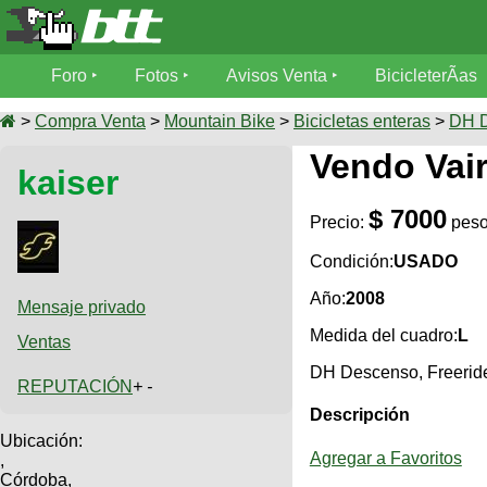
Foro
Foro
Fotos
Avisos Venta
BicicleterÃ­as
Foro
Fotos
>
Compra Venta
>
Mountain Bike
>
Bicicletas enteras
>
DH D
TÃ©cnica
Vendo Vai
kaiser
Avisos
MecÃ¡nica
SUBÃ
Ventas
$ 7000
tu foto
Precio:
pes
BicicleterÃ­
Condición:
USADO
Galeria
SUBÃ
as
Año:
2008
tu
Mensaje privado
XC
aviso
Bicicletas
Medida del cuadro:
L
Ventas
Bicicletas
DH Descenso, Freerid
Buscar
REPUTACIÓN
+ -
Viajes
Videos
Bicicletas
Descripción
Ultimos
Descenso
Cicloturismo
Ubicación:
Tandem
Fotos
Agregar a Favoritos
,
Dirt
Córdoba,
Freerider