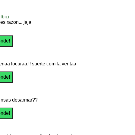
lbici
nes razon... jaja
naa locuraa.!! suerte com la ventaa
ensas desarmar??