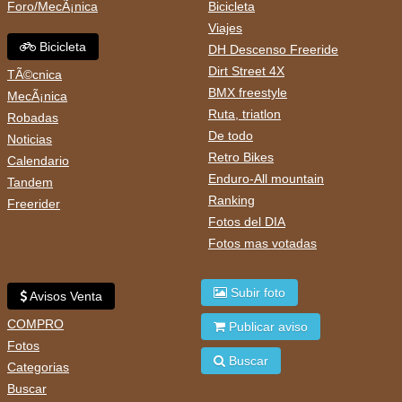
Foro/MecÃ¡nica
Bicicleta
Viajes
Bicicleta
DH Descenso Freeride
Dirt Street 4X
TÃ©cnica
BMX freestyle
MecÃ¡nica
Ruta, triatlon
Robadas
De todo
Noticias
Retro Bikes
Calendario
Enduro-All mountain
Tandem
Ranking
Freerider
Fotos del DIA
Fotos mas votadas
Subir foto
Avisos Venta
COMPRO
Publicar aviso
Fotos
Buscar
Categorias
Buscar