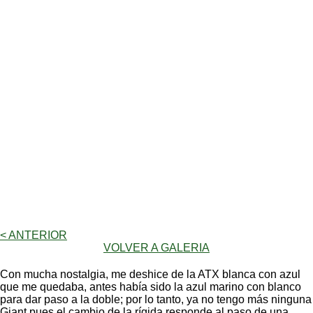
< ANTERIOR
VOLVER A GALERIA
Con mucha nostalgia, me deshice de la ATX blanca con azul
que me quedaba, antes había sido la azul marino con blanco
para dar paso a la doble; por lo tanto, ya no tengo más ninguna
Giant pues el cambio de la rígida responde al paso de una