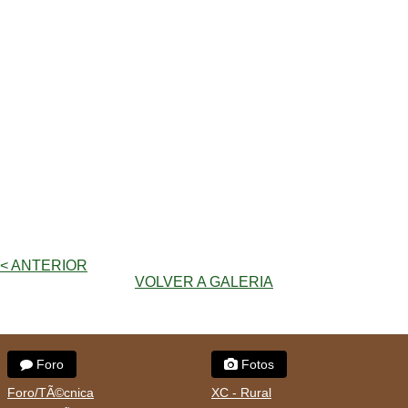
< ANTERIOR
VOLVER A GALERIA
Foro
Fotos
Foro/TÃ©cnica
XC - Rural