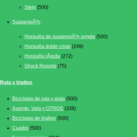
Stem
(500)
SuspensiÃ³n
Horquilla de suspensiÃ³n simple
(500)
Horquilla doble cristo
(249)
Horquilla rÃ­gida
(272)
Shock Resorte
(75)
Ruta y triatlon
Bicicletas de ruta y pista
(500)
Asiento, Vela y OTROS
(338)
Bicicletas de triatlon
(500)
Cuadro
(500)