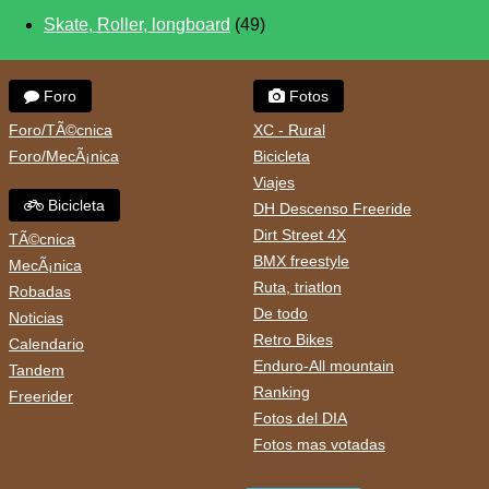
Skate, Roller, longboard
(49)
Foro
Fotos
Foro/TÃ©cnica
XC - Rural
Foro/MecÃ¡nica
Bicicleta
Viajes
Bicicleta
DH Descenso Freeride
Dirt Street 4X
TÃ©cnica
BMX freestyle
MecÃ¡nica
Ruta, triatlon
Robadas
De todo
Noticias
Retro Bikes
Calendario
Enduro-All mountain
Tandem
Ranking
Freerider
Fotos del DIA
Fotos mas votadas