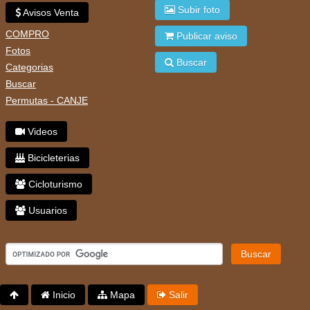
Subir foto
Avisos Venta
COMPRO
Publicar aviso
Fotos
Buscar
Categorias
Buscar
Permutas - CANJE
Videos
Bicicleterias
Cicloturismo
Usuarios
Buscar
Inicio
Mapa
Salir