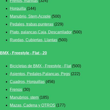
Frenos, manijas
(324)
Horquilla
(144)
Manubrio, Stem,Acople
(500)
Pedales, trabas,punteras
(229)
Plato, palancas,Caja, Descarrilador
(500)
Ruedas, Cubiertas, Llantas
(500)
BMX - Freestyle - Flat - 20
Bicicletas de BMX - Freestyle - Flat
(500)
Asientos, Pedales,Palancas, Pegs
(222)
Cuadros, Horquillas
(456)
Frenos
(30)
Manubrios, stem
(185)
Mazas, Cadena y OTROS
(177)