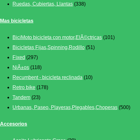
Ruedas, Cubiertas, Llantas
(338)
Mas bicicletas
BiciMoto bicicleta con motor,ElÃ©ctricas
(101)
Bicicletas Fijas,Spinning,Rodillo
(51)
Fixed
(297)
NiÃ±os
(118)
Recumbent - bicicleta reclinada
(10)
Retro bike
(178)
Tandem
(23)
Urbanas, Paseo, Playeras,Plegables,Choperas
(500)
Accesorios