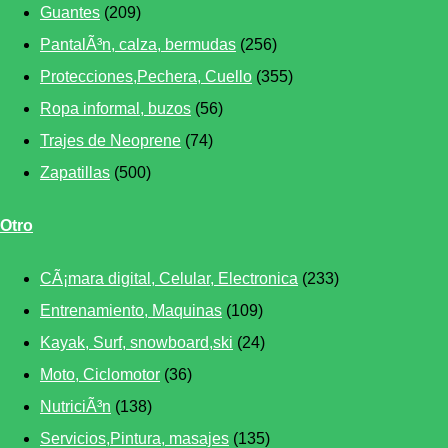
Guantes
(209)
PantalÃ³n, calza, bermudas
(256)
Protecciones,Pechera, Cuello
(355)
Ropa informal, buzos
(56)
Trajes de Neoprene
(74)
Zapatillas
(500)
Otro
CÃ¡mara digital, Celular, Electronica
(233)
Entrenamiento, Maquinas
(109)
Kayak, Surf, snowboard,ski
(24)
Moto, Ciclomotor
(36)
NutriciÃ³n
(138)
Servicios,Pintura, masajes
(135)