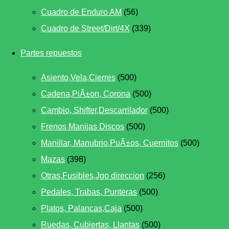
Cuadro de Enduro AM
(56)
Cuadro de Street/Dirt/4X
(339)
Partes repuestos
Asiento,Vela,Cierres
(500)
Cadena,PiÃ±on, Corona
(500)
Cambio, Shifter,Descarrilador
(500)
Frenos Manijas Discos
(500)
Manillar, Manubrio,PuÃ±os, Cuernitos
(500)
Mazas
(398)
Otras,Fusibles,Jgo direccion
(256)
Pedales, Trabas, Punteras
(500)
Platos, Palancas,Caja
(500)
Ruedas, Cubiertas, Llantas
(500)