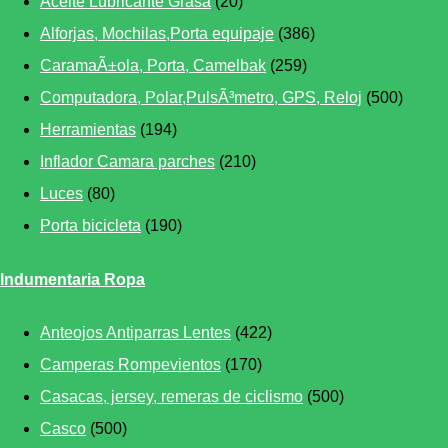
Aceite Lubricante Grasa
(20)
Alforjas, Mochilas,Porta equipaje
(386)
CaramaÃ±ola, Porta, Camelbak
(259)
Computadora, Polar,PulsÃ³metro, GPS, Reloj
(500)
Herramientas
(194)
Inflador Camara parches
(210)
Luces
(80)
Porta bicicleta
(190)
Indumentaria Ropa
Anteojos Antiparras Lentes
(422)
Camperas Rompevientos
(170)
Casacas, jersey, remeras de ciclismo
(500)
Casco
(500)