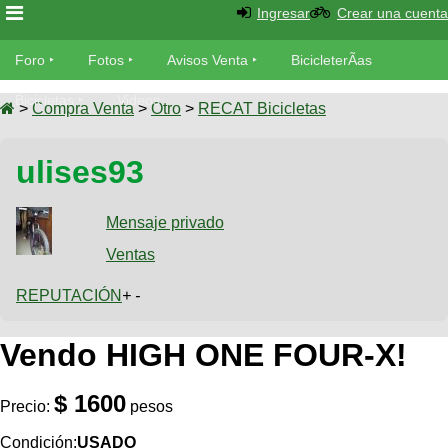
Ingresar
Crear una cuenta
Foro
Foro
Fotos
Avisos Venta
BicicleterÃ­as
Foro
Bicicletas
Videos
Fotos
>
Compra Venta
>
Otro
>
RECAT Bicicletas
TÃ©cnica
Avisos
ulises93
MecÃ¡nica
SUBÃ
Ventas
tu foto
Mensaje privado
BicicleterÃ­
Galeria
Ventas
SUBÃ
as
tu
XC
REPUTACIÓN
+ -
aviso
Bicicletas
Bicicletas
Vendo HIGH ONE FOUR-X!
Buscar
Viajes
Videos
Bicicletas
Ultimos
Descenso
$ 1600
Cicloturismo
Precio:
pesos
Tandem
Fotos
Dirt
Condición:
USADO
Freerider