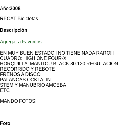
Categorias
BMX
Salidas
Usuarios
Año:
2008
TÃ©cnica
COMPRO
Ruta,
Operadores
triatlon
RECAT Bicicletas
de
MecÃ¡nica
Ãšltimos
CANJE
cicloturismo
De
Robadas
Descripción
Buscar
Mi
todo
Relatos
ReputaciÃ³n
Noticias
de
Mis
Agregar a Favoritos
Retro
viajes
Amigos
Mis
Calendario
Compras
EN MUY BUEN ESTADO!! NO TIENE NADA RARO!!!
Enduro
Foro
Actividad
CUADRO: HIGH ONE FOUR-X
de
de
Mis
HORQUILLA: MANITOU BLACK 80-120 REGULACION
viajes
Amigos
Ventas
RECORRIDO Y REBOTE
Ranking
FRENOS A DISCO
PALANCAS OCKTALIN
Fotos
STEM Y MANUBRIO AMOEBA
del
ETC
DÃA
MANDO FOTOS!
Fotos
mas
Foto
votadas