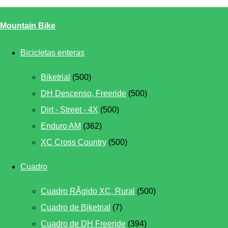
Mountain Bike
Bicicletas enteras
Biketrial
(500)
DH Descenso, Freeride
(500)
Dirt - Street - 4X
(500)
Enduro AM
(362)
XC Cross Country
(500)
Cuadro
Cuadro RÃ­gido XC, Rural
(500)
Cuadro de Biketrial
(7)
Cuadro de DH Freeride
(394)