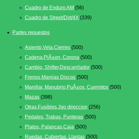
Cuadro de Enduro AM
(56)
Cuadro de Street/Dirt/4X
(339)
Partes repuestos
Asiento,Vela,Cierres
(500)
Cadena,PiÃ±on, Corona
(500)
Cambio, Shifter,Descarrilador
(500)
Frenos Manijas Discos
(500)
Manillar, Manubrio,PuÃ±os, Cuernitos
(500)
Mazas
(398)
Otras,Fusibles,Jgo direccion
(256)
Pedales, Trabas, Punteras
(500)
Platos, Palancas,Caja
(500)
Ruedas, Cubiertas, Llantas
(500)