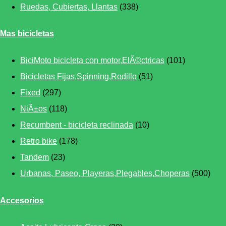
Ruedas, Cubiertas, Llantas
(338)
Mas bicicletas
BiciMoto bicicleta con motor,ElÃ©ctricas
(101)
Bicicletas Fijas,Spinning,Rodillo
(51)
Fixed
(297)
NiÃ±os
(118)
Recumbent - bicicleta reclinada
(10)
Retro bike
(178)
Tandem
(23)
Urbanas, Paseo, Playeras,Plegables,Choperas
(500)
Accesorios