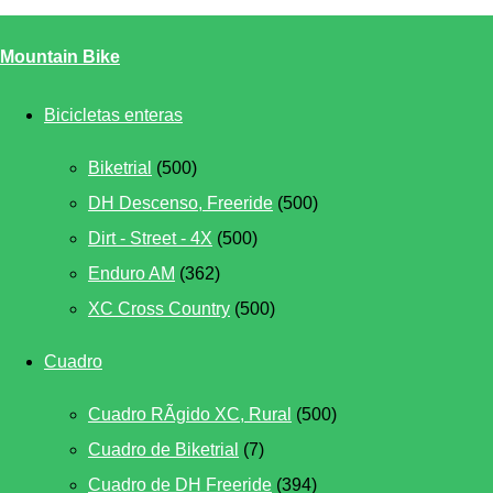
Mountain Bike
Bicicletas enteras
Biketrial
(500)
DH Descenso, Freeride
(500)
Dirt - Street - 4X
(500)
Enduro AM
(362)
XC Cross Country
(500)
Cuadro
Cuadro RÃ­gido XC, Rural
(500)
Cuadro de Biketrial
(7)
Cuadro de DH Freeride
(394)