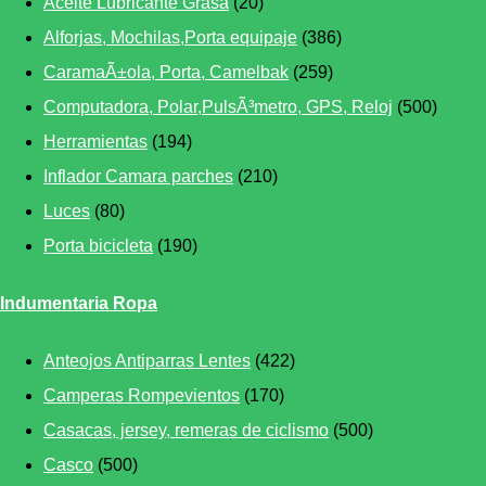
Aceite Lubricante Grasa
(20)
Alforjas, Mochilas,Porta equipaje
(386)
CaramaÃ±ola, Porta, Camelbak
(259)
Computadora, Polar,PulsÃ³metro, GPS, Reloj
(500)
Herramientas
(194)
Inflador Camara parches
(210)
Luces
(80)
Porta bicicleta
(190)
Indumentaria Ropa
Anteojos Antiparras Lentes
(422)
Camperas Rompevientos
(170)
Casacas, jersey, remeras de ciclismo
(500)
Casco
(500)