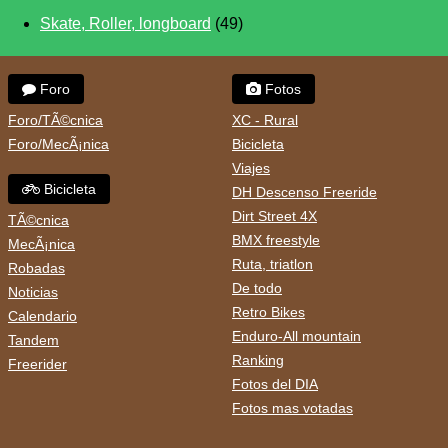
Skate, Roller, longboard
(49)
Foro
Fotos
Foro/TÃ©cnica
XC - Rural
Foro/MecÃ¡nica
Bicicleta
Viajes
Bicicleta
DH Descenso Freeride
Dirt Street 4X
TÃ©cnica
BMX freestyle
MecÃ¡nica
Ruta, triatlon
Robadas
De todo
Noticias
Retro Bikes
Calendario
Enduro-All mountain
Tandem
Ranking
Freerider
Fotos del DIA
Fotos mas votadas