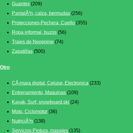
Guantes
(209)
PantalÃ³n, calza, bermudas
(256)
Protecciones,Pechera, Cuello
(355)
Ropa informal, buzos
(56)
Trajes de Neoprene
(74)
Zapatillas
(500)
Otro
CÃ¡mara digital, Celular, Electronica
(233)
Entrenamiento, Maquinas
(109)
Kayak, Surf, snowboard,ski
(24)
Moto, Ciclomotor
(36)
NutriciÃ³n
(138)
Servicios,Pintura, masajes
(135)