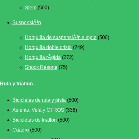
Stem
(500)
SuspensiÃ³n
Horquilla de suspensiÃ³n simple
(500)
Horquilla doble cristo
(249)
Horquilla rÃ­gida
(272)
Shock Resorte
(75)
Ruta y triatlon
Bicicletas de ruta y pista
(500)
Asiento, Vela y OTROS
(338)
Bicicletas de triatlon
(500)
Cuadro
(500)