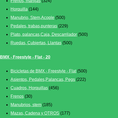
Frenos, manijas
(324)
Horquilla
(144)
Manubrio, Stem,Acople
(500)
Pedales, trabas,punteras
(229)
Plato, palancas,Caja, Descarrilador
(500)
Ruedas, Cubiertas, Llantas
(500)
BMX - Freestyle - Flat - 20
Bicicletas de BMX - Freestyle - Flat
(500)
Asientos, Pedales,Palancas, Pegs
(222)
Cuadros, Horquillas
(456)
Frenos
(30)
Manubrios, stem
(185)
Mazas, Cadena y OTROS
(177)