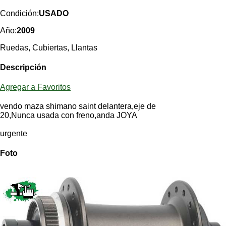
Categorias
BMX
Salidas
Usuarios
Condición:
USADO
TÃ©cnica
COMPRO
Ruta,
Operadores
Año:
2009
triatlon
de
MecÃ¡nica
Ãšltimos
CANJE
cicloturismo
Ruedas, Cubiertas, Llantas
De
Robadas
Buscar
Mi
todo
Relatos
ReputaciÃ³n
Descripción
Noticias
de
Mis
Retro
viajes
Amigos
Mis
Calendario
Agregar a Favoritos
Compras
Enduro
Foro
Actividad
de
de
vendo maza shimano saint delantera,eje de
Mis
viajes
Amigos
20,Nunca usada con freno,anda JOYA
Ventas
Ranking
urgente
Fotos
del
Foto
DÃA
Fotos
mas
votadas