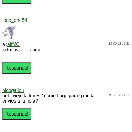
loco_dh454
a :
alfMC
13-09-11 13:11
si todavia la tengo
nicogallolr
hola viejo la tenes? como hago para q me la
01-02-12 14:15
envies a la rioja?