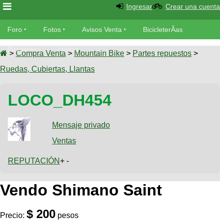
Ingresar
Crear una cuenta
Foro
Foro
Fotos
Avisos Venta
BicicleterÃ­as
Foro
Bicicletas
Videos
Fotos
>
Compra Venta
>
Mountain Bike
>
Partes repuestos
>
TÃ©cnica
Ruedas, Cubiertas, Llantas
Avisos
MecÃ¡nica
SUBÃ
Ventas
LOCO_DH454
tu foto
BicicleterÃ­
Galeria
Mensaje privado
SUBÃ
as
tu
Ventas
XC
aviso
Bicicletas
Bicicletas
REPUTACIÓN
+ -
Buscar
Viajes
Videos
Vendo Shimano Saint
Bicicletas
Ultimos
Descenso
Cicloturismo
Tandem
Fotos
Dirt
$ 200
Precio:
pesos
Freerider