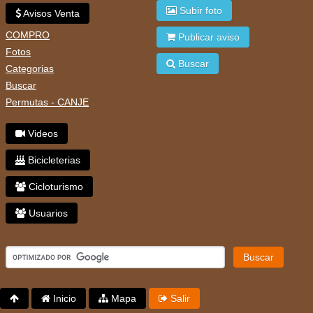
Subir foto
Avisos Venta
COMPRO
Publicar aviso
Fotos
Buscar
Categorias
Buscar
Permutas - CANJE
Videos
Bicicleterias
Cicloturismo
Usuarios
Buscar
Inicio
Mapa
Salir