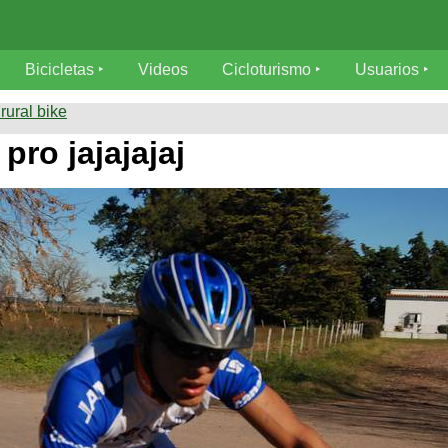
Bicicletas
Videos
Cicloturismo
Usuarios
rural bike
pro jajajajaj