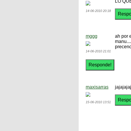
LO QU
14-06-2010 20:18
mggg
ah por 
manu...
precenc
14-06-2010 21:01
maxisarras
jajajaja
15-06-2010 13:51