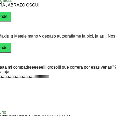
garcia
RA , ABRAZO OSQUI
axi¡¡¡¡¡ Metele mano y depaso autografiame la bici, jaja¡¡¡. No
aa mi compadreeeeee!!!!groso!!! que correra por esas venas??
jajaja.
aaaaaaaaaaaaaa!!!!!!!!!!!!!!
urio