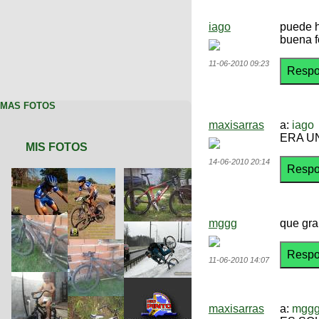
iago
puede h
buena f
11-06-2010 09:23
MAS FOTOS
maxisarras
a:
iago
ERA U
MIS FOTOS
14-06-2010 20:14
mggg
que gra
11-06-2010 14:07
maxisarras
a:
mgg