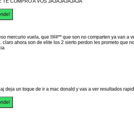
E TE COMPRO A VOS JAJAJAJAJAJA
eso mercurio vuela, que !!##** que son no comparten ya van a 
.. claro ahora son de elite los 2 sierto perdon les prometo qu
ia
jaj deja un toque de ir a mac donald y vas a ver resultados rapido