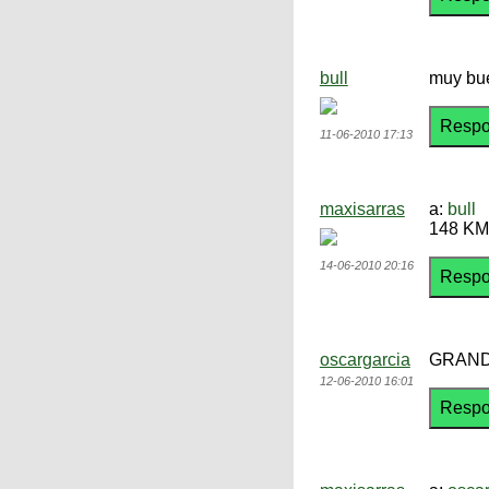
bull
muy bue
11-06-2010 17:13
maxisarras
a:
bull
148 KM
14-06-2010 20:16
oscargarcia
GRANDE
12-06-2010 16:01