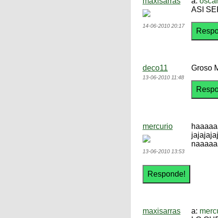
maxisarras
a:
oscar
ASI SE
14-06-2010 20:17
deco11
Groso M
13-06-2010 11:48
mercurio
haaaaaa
jajajaja
naaaaaa
13-06-2010 13:53
maxisarras
a:
merc