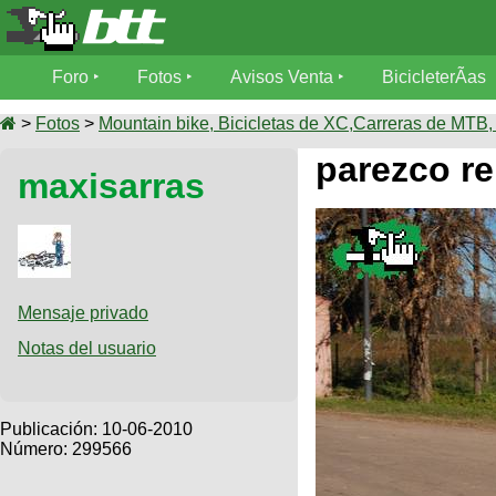
Foro
Foro
Fotos
Avisos Venta
BicicleterÃ­as
Foro
Fotos
>
Fotos
>
Mountain bike, Bicicletas de XC,Carreras de MTB, 
TÃ©cnica
parezco re 
maxisarras
Avisos
MecÃ¡nica
SUBÃ
Ventas
tu foto
BicicleterÃ­
Galeria
SUBÃ
as
tu
Mensaje privado
XC
aviso
Bicicletas
Notas del usuario
Bicicletas
Buscar
Viajes
Videos
Bicicletas
Ultimos
Publicación:
10-06-2010
Descenso
Cicloturismo
Número: 299566
Tandem
Fotos
Dirt
Freerider