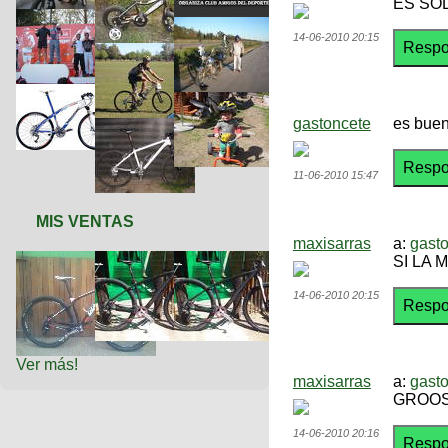
ES SO
14-06-2010 20:15
gastoncete
es buen
11-06-2010 15:47
MIS VENTAS
maxisarras
a:
gast
SI LA
14-06-2010 20:15
Ver más!
maxisarras
a:
gast
GROOS
14-06-2010 20:16