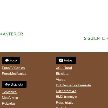
< ANTERIOR
SIGUIENTE >
Foro
Fotos
Foro/TÃ©cnica
XC - Rural
Foro/MecÃ¡nica
Bicicleta
Viajes
Bicicleta
DH Descenso Freeride
Dirt Street 4X
TÃ©cnica
BMX freestyle
MecÃ¡nica
Ruta, triatlon
Robadas