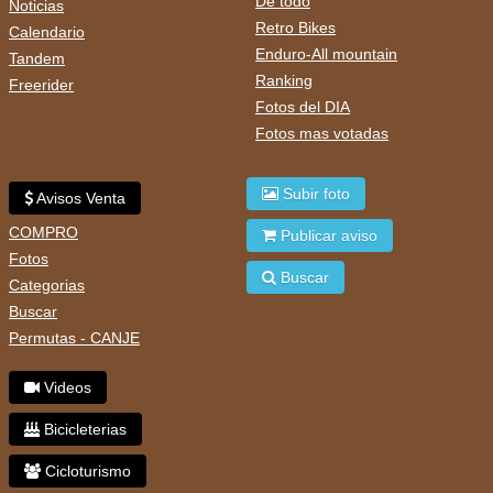
De todo
Noticias
Retro Bikes
Calendario
Enduro-All mountain
Tandem
Ranking
Freerider
Fotos del DIA
Fotos mas votadas
Subir foto
Avisos Venta
COMPRO
Publicar aviso
Fotos
Buscar
Categorias
Buscar
Permutas - CANJE
Videos
Bicicleterias
Cicloturismo