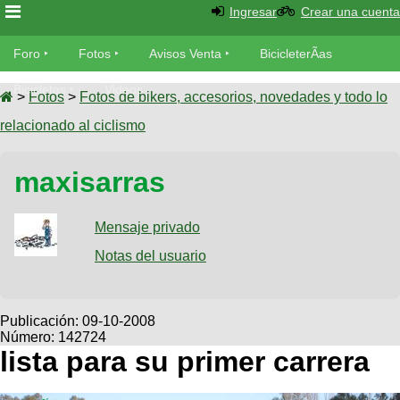
Ingresar
Crear una cuenta
Foro
Foro
Fotos
Avisos Venta
BicicleterÃ­as
Foro
Bicicletas
Videos
Fotos
>
Fotos
>
Fotos de bikers, accesorios, novedades y todo lo
TÃ©cnica
relacionado al ciclismo
Avisos
MecÃ¡nica
SUBÃ
Ventas
maxisarras
tu foto
BicicleterÃ­
Galeria
Mensaje privado
SUBÃ
as
tu
Notas del usuario
XC
aviso
Bicicletas
Bicicletas
Buscar
Viajes
Publicación:
09-10-2008
Videos
Número: 142724
Bicicletas
Ultimos
Descenso
lista para su primer carrera
Cicloturismo
Tandem
Fotos
Dirt
Freerider