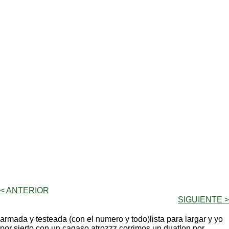
< ANTERIOR
SIGUIENTE >
armada y testeada (con el numero y todo)lista para largar y yo
por sierto con un cagaso atrozzz.corrimos un duatlon por