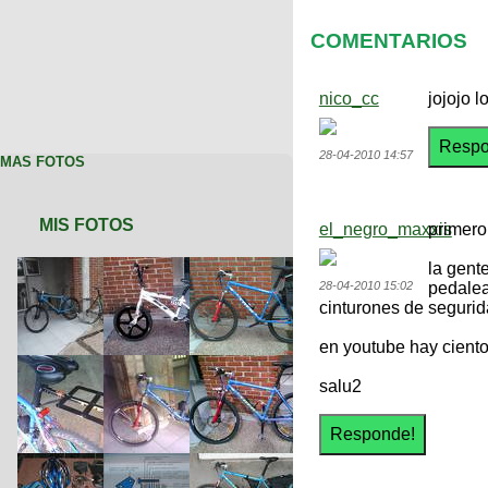
COMENTARIOS
nico_cc
jojojo l
28-04-2010 14:57
MAS FOTOS
MIS FOTOS
el_negro_maxxis
primero
la gent
28-04-2010 15:02
pedalea
cinturones de segurida
en youtube hay ciento
salu2