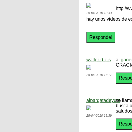
http:/
28-04-2010 15:33
hay unos videos de es
walter-d-c-s
a:
gane
GRACI
28-04-2010 17:17
alpargatadeyute
se llama
buscalo
saludos
28-04-2010 15:39