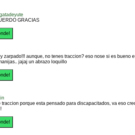
rgatadeyute
UERDO GRACIAS
y zarpado!!! aunque, no tenes traccion? eso nose si es bueno en
anijas.. jajaj un abrazo loquillo
in
e traccion porque esta pensado para discapacitados, va eso cre
!