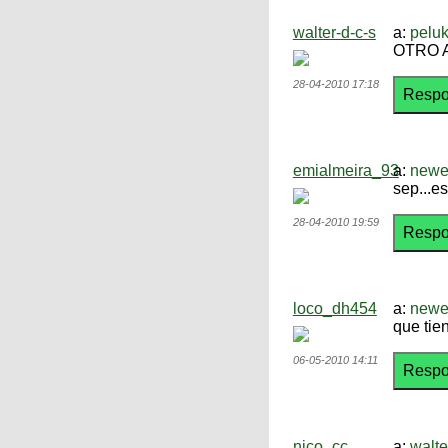
walter-d-c-s
a:
peluk
OTRO 
28-04-2010 17:18
emialmeira_93
a:
newe
sep...es
28-04-2010 19:59
loco_dh454
a:
newe
que tie
06-05-2010 14:11
nico_cc
a:
walte