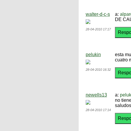
walter-d-c-s
a:
alpa
DE CA
28-04-2010 17:17
pelukin
esta mu
cuatro m
28-04-2010 16:32
newells13
a:
peluk
no tien
saludos
28-04-2010 17:14