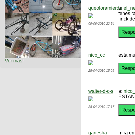
queoloramierda
a:
el_n
tenes r
linck d
09-06-2010 22:54
nico_cc
esta mu
Ver más!
28-04-2010 15:09
walter-d-c-s
a:
nico
ESTAN
28-04-2010 17:17
ganesha
mira en