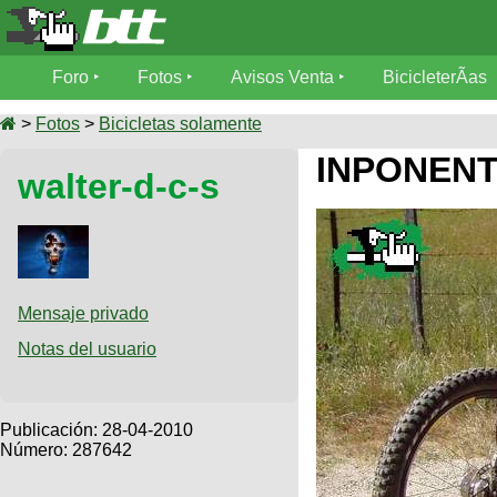
Foro
Foro
Fotos
Avisos Venta
BicicleterÃ­as
Foro
Fotos
>
Fotos
>
Bicicletas solamente
TÃ©cnica
INPONEN
walter-d-c-s
Avisos
MecÃ¡nica
SUBÃ
Ventas
tu foto
BicicleterÃ­
Galeria
SUBÃ
as
tu
Mensaje privado
XC
aviso
Bicicletas
Notas del usuario
Bicicletas
Buscar
Viajes
Videos
Bicicletas
Ultimos
Publicación:
28-04-2010
Descenso
Cicloturismo
Número: 287642
Tandem
Fotos
Dirt
Freerider