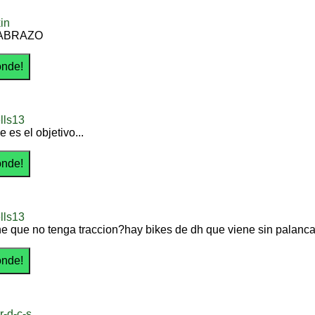
in
ABRAZO
lls13
e es el objetivo...
lls13
ne que no tenga traccion?hay bikes de dh que viene sin palanca
r-d-c-s