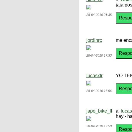
jaja po
28-04-2010 21:35
jordinrc
me enca
28-04-2010 17:33
lucasxtr
YO TE
28-04-2010 17:56
japo_bike_II
a:
lucas
hay - h
28-04-2010 17:59