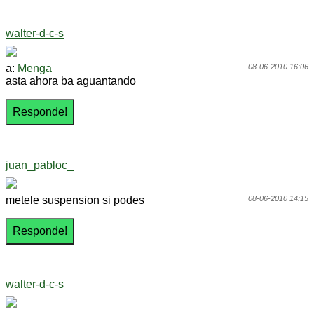
walter-d-c-s
a:
Menga
08-06-2010 16:06
asta ahora ba aguantando
juan_pabloc_
metele suspension si podes
08-06-2010 14:15
walter-d-c-s