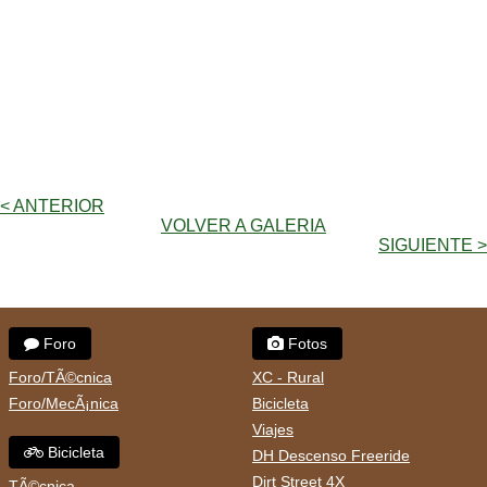
< ANTERIOR
VOLVER A GALERIA
SIGUIENTE >
Foro
Fotos
Foro/TÃ©cnica
XC - Rural
Foro/MecÃ¡nica
Bicicleta
Viajes
Bicicleta
DH Descenso Freeride
Dirt Street 4X
TÃ©cnica