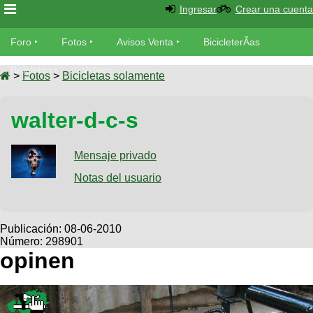
Ingresar
Crear una cuenta
Foro
Foro
Fotos
Avisos Venta
BicicleterÃ­as
Foro
Bicicletas
Videos
Fotos
>
Fotos
>
Bicicletas solamente
TÃ©cnica
Avisos
walter-d-c-s
MecÃ¡nica
SUBÃ
Ventas
tu foto
Mensaje privado
BicicleterÃ­
Galeria
Notas del usuario
SUBÃ
as
tu
XC
aviso
Bicicletas
Bicicletas
Publicación:
08-06-2010
Número: 298901
Buscar
Viajes
Videos
opinen
Bicicletas
Ultimos
Descenso
Cicloturismo
Tandem
Fotos
Dirt
Freerider