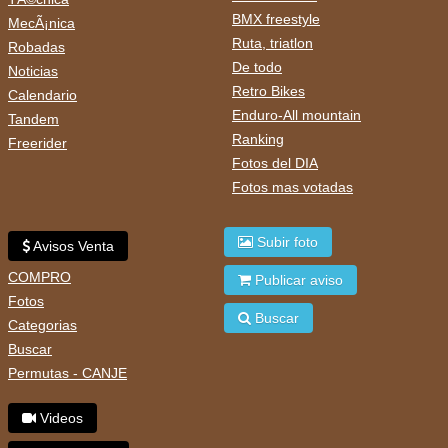
BMX freestyle
MecÃ¡nica
Ruta, triatlon
Robadas
De todo
Noticias
Retro Bikes
Calendario
Enduro-All mountain
Tandem
Ranking
Freerider
Fotos del DIA
Fotos mas votadas
Subir foto
Avisos Venta
COMPRO
Publicar aviso
Fotos
Buscar
Categorias
Buscar
Permutas - CANJE
Videos