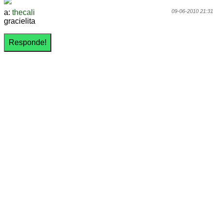
a:
thecali
09-06-2010 21:31
gracielita