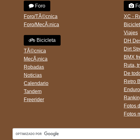
Foro
Fo
Foro/TÃ©cnica
XC - R
Foro/MecÃ¡nica
Bicicle
Viajes
Bicicleta
DH Des
Dirt St
TÃ©cnica
BMX fr
MecÃ¡nica
Ruta, tr
Robadas
De tod
Noticias
Retro 
Calendario
Enduro
Tandem
Rankin
Freerider
Fotos 
Fotos 