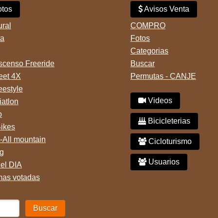
tos
Avisos Venta
ural
COMPRO
ta
Fotos
Categorias
censo Freeride
Buscar
reet 4X
Permutas - CANJE
eestyle
Videos
iatlon
o
Bicicleterias
Bikes
-All mountain
Cicloturismo
g
Usuarios
del DIA
mas votadas
Buscar