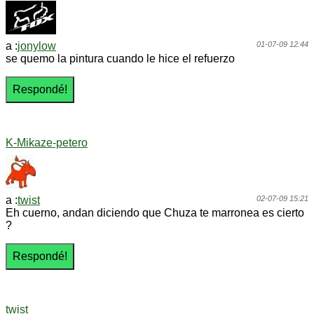
a :
jonylow
01-07-09 12:44
se quemo la pintura cuando le hice el refuerzo
K-Mikaze-petero
a :
twist
02-07-09 15:21
Eh cuerno, andan diciendo que Chuza te marronea es cierto
?
twist