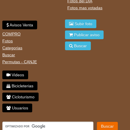
Fotos del DIA
Fotos mas votadas
Subir foto
Avisos Venta
COMPRO
Publicar aviso
Fotos
Buscar
Categorias
Buscar
Permutas - CANJE
Videos
Bicicleterias
Cicloturismo
Usuarios
Buscar