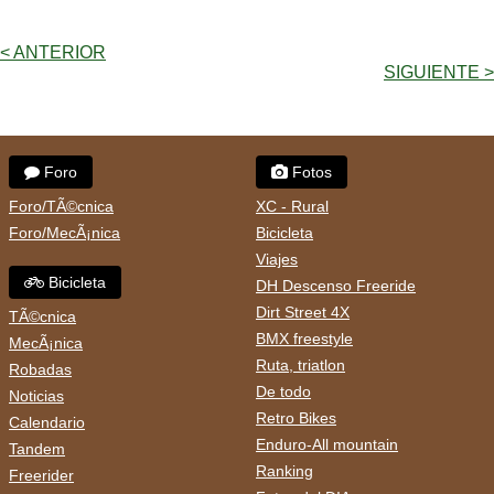
< ANTERIOR
SIGUIENTE >
Foro
Fotos
Foro/TÃ©cnica
XC - Rural
Foro/MecÃ¡nica
Bicicleta
Viajes
Bicicleta
DH Descenso Freeride
Dirt Street 4X
TÃ©cnica
BMX freestyle
MecÃ¡nica
Ruta, triatlon
Robadas
De todo
Noticias
Retro Bikes
Calendario
Enduro-All mountain
Tandem
Ranking
Freerider