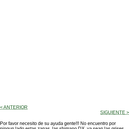
< ANTERIOR
SIGUIENTE >
Por favor necesito de su ayuda gente!!! No encuentro por
ningun lado estas zapas, las shimano DX, ya sean las grises,