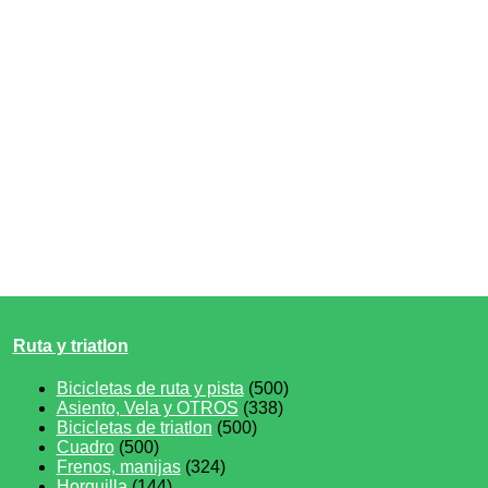
Ruta y triatlon
Bicicletas de ruta y pista
(500)
Asiento, Vela y OTROS
(338)
Bicicletas de triatlon
(500)
Cuadro
(500)
Frenos, manijas
(324)
Horquilla
(144)