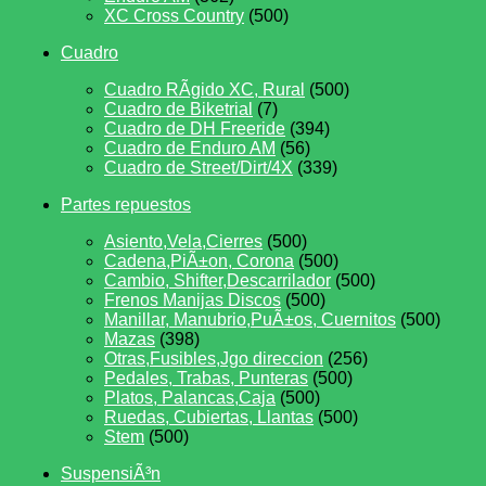
XC Cross Country
(500)
Cuadro
Cuadro RÃ­gido XC, Rural
(500)
Cuadro de Biketrial
(7)
Cuadro de DH Freeride
(394)
Cuadro de Enduro AM
(56)
Cuadro de Street/Dirt/4X
(339)
Partes repuestos
Asiento,Vela,Cierres
(500)
Cadena,PiÃ±on, Corona
(500)
Cambio, Shifter,Descarrilador
(500)
Frenos Manijas Discos
(500)
Manillar, Manubrio,PuÃ±os, Cuernitos
(500)
Mazas
(398)
Otras,Fusibles,Jgo direccion
(256)
Pedales, Trabas, Punteras
(500)
Platos, Palancas,Caja
(500)
Ruedas, Cubiertas, Llantas
(500)
Stem
(500)
SuspensiÃ³n