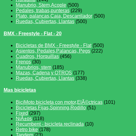
Manubrio, Stem,Acople
(500)
Pedales, trabas,punteras
(229)
Plato, palancas,Caja, Descarrilador
(500)
Ruedas, Cubiertas, Llantas
(500)
BMX - Freestyle - Flat - 20
Bicicletas de BMX - Freestyle - Flat
(500)
Asientos, Pedales,Palancas, Pegs
(222)
Cuadros, Horquillas
(456)
Frenos
(30)
Manubrios, stem
(185)
Mazas, Cadena y OTROS
(177)
Ruedas, Cubiertas, Llantas
(338)
Mas bicicletas
BiciMoto bicicleta con motor,ElÃ©ctricas
(101)
Bicicletas Fijas,Spinning,Rodillo
(51)
Fixed
(297)
NiÃ±os
(118)
Recumbent - bicicleta reclinada
(10)
Retro bike
(178)
Tandem
(23)