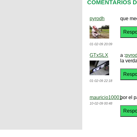
COMENTARIOS DE
pyrodh
que med
01-02-09 20:09
GTxSLX
a :
pyro
la verd
01-02-09 22:18
mauricio10001
por el 
10-02-09 00:48