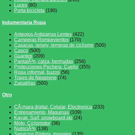
Luces
(80)
Porta bicicleta
(190)
Indumentaria Ropa
Anteojos Antiparras Lentes
(422)
Camperas Rompevientos
(170)
Casacas, jersey, remeras de ciclismo
(500)
Casco
(500)
Guantes
(209)
PantalÃ³n, calza, bermudas
(256)
Protecciones,Pechera, Cuello
(355)
Ropa informal, buzos
(56)
Trajes de Neoprene
(74)
Zapatillas
(500)
Otro
CÃ¡mara digital, Celular, Electronica
(233)
Entrenamiento, Maquinas
(109)
Kayak, Surf, snowboard,ski
(24)
Moto, Ciclomotor
(36)
NutriciÃ³n
(138)
Servicios,Pintura, masajes
(135)