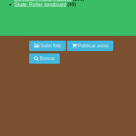
Skate, Roller, longboard
(49)
Subir foto
Publicar aviso
Buscar