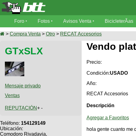
Foro
Foro
Fotos
Avisos Venta
BicicleterÃ­as
Foro
Fotos
>
Compra Venta
>
Otro
>
RECAT Accesorios
TÃ©cnica
Vendo plat
GTxSLX
Avisos
MecÃ¡nica
SUBÃ
Ventas
tu foto
Precio:
BicicleterÃ­
Condición:
USADO
Galeria
SUBÃ
as
Año:
tu
Mensaje privado
XC
aviso
Bicicletas
RECAT Accesorios
Ventas
Bicicletas
Descripción
Buscar
REPUTACIÓN
+ -
Viajes
Videos
Bicicletas
Ultimos
Agregar a Favoritos
Descenso
Cicloturismo
Teléfono:
154129149
Tandem
Fotos
Ubicación:
Dirt
hola gente cuanto me d
Comodoro Rivadavia,
Freerider