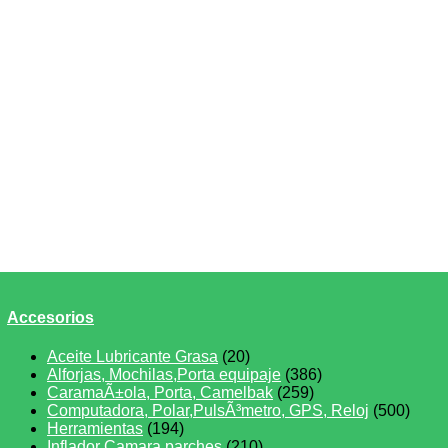
Accesorios
Aceite Lubricante Grasa
(20)
Alforjas, Mochilas,Porta equipaje
(386)
CaramaÃ±ola, Porta, Camelbak
(259)
Computadora, Polar,PulsÃ³metro, GPS, Reloj
(500)
Herramientas
(194)
Inflador Camara parches
(210)