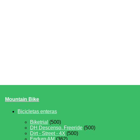
Mountain Bike
Bicicletas enteras
Biketrial
(500)
DH Descenso, Freeride
(500)
Dirt - Street - 4X
(500)
Enduro AM
(362)