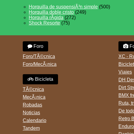
Horquilla de suspensiÃ³n simple
(500)
Horquilla doble cristo
(249)
Horquilla rÃ­gida
(272)
Shock Resorte
(75)
Foro
Fo
Foro/TÃ©cnica
XC - R
Foro/MecÃ¡nica
Bicicle
Viajes
Bicicleta
DH Des
Dirt St
TÃ©cnica
BMX fr
MecÃ¡nica
Ruta, tr
Robadas
De tod
Noticias
Retro 
Calendario
Enduro
Tandem