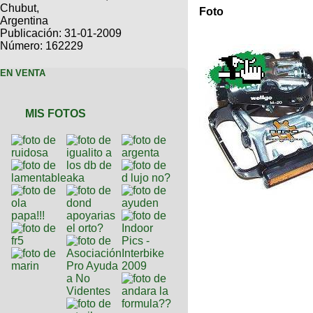
Categorias
BMX
Chubut,
Salidas
Usuarios
Foto
Argentina
TÃ©cnica
COMPRO
Ruta,
Operadores
Publicación: 31-01-2009
triatlon
de
Número: 162229
MecÃ¡nica
Ãšltimos
CANJE
cicloturismo
De
Robadas
Buscar
EN VENTA
Mi
todo
Relatos
ReputaciÃ³n
Noticias
de
Mis
Retro
viajes
Amigos
Mis
MIS FOTOS
Calendario
Compras
Enduro
Foro
Actividad
de
de
Mis
viajes
Amigos
Ventas
Ranking
Fotos
del
DÃA
Fotos
mas
votadas