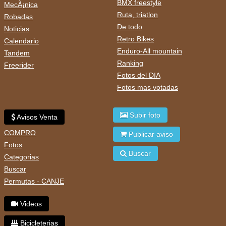
BMX freestyle
MecÃ¡nica
Ruta, triatlon
Robadas
De todo
Noticias
Retro Bikes
Calendario
Enduro-All mountain
Tandem
Ranking
Freerider
Fotos del DIA
Fotos mas votadas
Subir foto
Avisos Venta
COMPRO
Publicar aviso
Fotos
Buscar
Categorias
Buscar
Permutas - CANJE
Videos
Bicicleterias