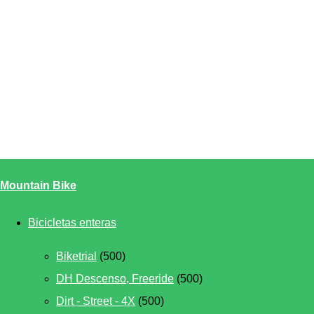
Mountain Bike
Bicicletas enteras
Biketrial
(500)
DH Descenso, Freeride
(500)
Dirt - Street - 4X
(500)