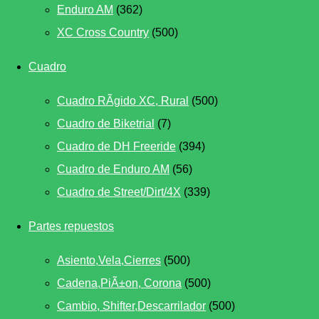
Enduro AM
(362)
XC Cross Country
(500)
Cuadro
Cuadro RÃ­gido XC, Rural
(500)
Cuadro de Biketrial
(7)
Cuadro de DH Freeride
(394)
Cuadro de Enduro AM
(56)
Cuadro de Street/Dirt/4X
(339)
Partes repuestos
Asiento,Vela,Cierres
(500)
Cadena,PiÃ±on, Corona
(500)
Cambio, Shifter,Descarrilador
(500)