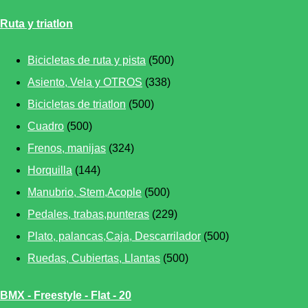
Ruta y triatlon
Bicicletas de ruta y pista
(500)
Asiento, Vela y OTROS
(338)
Bicicletas de triatlon
(500)
Cuadro
(500)
Frenos, manijas
(324)
Horquilla
(144)
Manubrio, Stem,Acople
(500)
Pedales, trabas,punteras
(229)
Plato, palancas,Caja, Descarrilador
(500)
Ruedas, Cubiertas, Llantas
(500)
BMX - Freestyle - Flat - 20