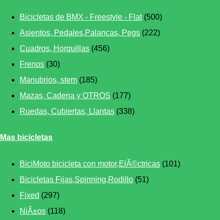
Bicicletas de BMX - Freestyle - Flat
(500)
Asientos, Pedales,Palancas, Pegs
(222)
Cuadros, Horquillas
(456)
Frenos
(30)
Manubrios, stem
(185)
Mazas, Cadena y OTROS
(177)
Ruedas, Cubiertas, Llantas
(338)
Mas bicicletas
BiciMoto bicicleta con motor,ElÃ©ctricas
(101)
Bicicletas Fijas,Spinning,Rodillo
(51)
Fixed
(297)
NiÃ±os
(118)