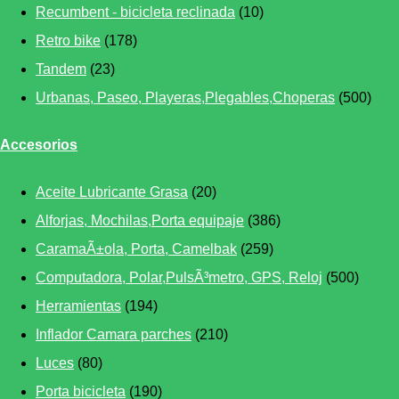
Recumbent - bicicleta reclinada
(10)
Retro bike
(178)
Tandem
(23)
Urbanas, Paseo, Playeras,Plegables,Choperas
(500)
Accesorios
Aceite Lubricante Grasa
(20)
Alforjas, Mochilas,Porta equipaje
(386)
CaramaÃ±ola, Porta, Camelbak
(259)
Computadora, Polar,PulsÃ³metro, GPS, Reloj
(500)
Herramientas
(194)
Inflador Camara parches
(210)
Luces
(80)
Porta bicicleta
(190)