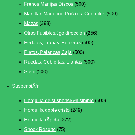
Frenos Manijas Discos
(500)
Manillar, Manubrio,PuÃ±os, Cuernitos
(500)
Mazas
(398)
Otras,Fusibles,Jgo direccion
(256)
Pedales, Trabas, Punteras
(500)
Platos, Palancas,Caja
(500)
Ruedas, Cubiertas, Llantas
(500)
Stem
(500)
SuspensiÃ³n
Horquilla de suspensiÃ³n simple
(500)
Horquilla doble cristo
(249)
Horquilla rÃ­gida
(272)
Shock Resorte
(75)