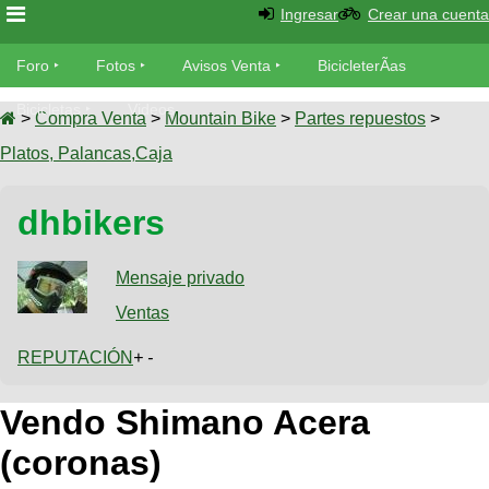
Ingresar
Crear una cuenta
Foro
Foro
Fotos
Avisos Venta
BicicleterÃ­as
Foro
Bicicletas
Videos
Fotos
>
Compra Venta
>
Mountain Bike
>
Partes repuestos
>
TÃ©cnica
Platos, Palancas,Caja
Avisos
MecÃ¡nica
SUBÃ
Ventas
dhbikers
tu foto
BicicleterÃ­
Galeria
Mensaje privado
SUBÃ
as
tu
Ventas
XC
aviso
Bicicletas
Bicicletas
REPUTACIÓN
+ -
Buscar
Viajes
Videos
Vendo Shimano Acera
Bicicletas
Ultimos
Descenso
Cicloturismo
Tandem
(coronas)
Fotos
Dirt
Freerider