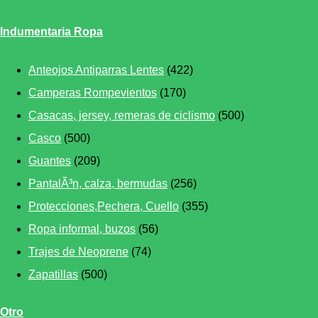
Indumentaria Ropa
Anteojos Antiparras Lentes
(422)
Camperas Rompevientos
(170)
Casacas, jersey, remeras de ciclismo
(500)
Casco
(500)
Guantes
(209)
PantalÃ³n, calza, bermudas
(256)
Protecciones,Pechera, Cuello
(355)
Ropa informal, buzos
(56)
Trajes de Neoprene
(74)
Zapatillas
(500)
Otro