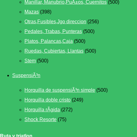
Manillar, Manubrio,PuÃ±os, Cuernitos
(500)
Mazas
(398)
Otras,Fusibles,Jgo direccion
(256)
Pedales, Trabas, Punteras
(500)
Platos, Palancas,Caja
(500)
Ruedas, Cubiertas, Llantas
(500)
Stem
(500)
SuspensiÃ³n
Horquilla de suspensiÃ³n simple
(500)
Horquilla doble cristo
(249)
Horquilla rÃ­gida
(272)
Shock Resorte
(75)
Ruta y triatlon