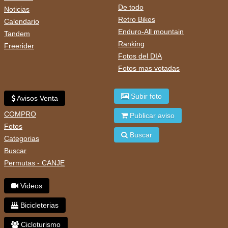
De todo
Noticias
Retro Bikes
Calendario
Enduro-All mountain
Tandem
Ranking
Freerider
Fotos del DIA
Fotos mas votadas
Subir foto
Avisos Venta
COMPRO
Publicar aviso
Fotos
Buscar
Categorias
Buscar
Permutas - CANJE
Videos
Bicicleterias
Cicloturismo