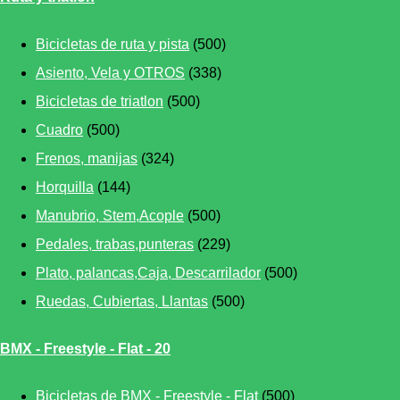
Bicicletas de ruta y pista
(500)
Asiento, Vela y OTROS
(338)
Bicicletas de triatlon
(500)
Cuadro
(500)
Frenos, manijas
(324)
Horquilla
(144)
Manubrio, Stem,Acople
(500)
Pedales, trabas,punteras
(229)
Plato, palancas,Caja, Descarrilador
(500)
Ruedas, Cubiertas, Llantas
(500)
BMX - Freestyle - Flat - 20
Bicicletas de BMX - Freestyle - Flat
(500)