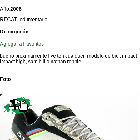
Categorias
BMX
Salidas
Usuarios
Año:
2008
TÃ©cnica
COMPRO
Ruta,
Operadores
triatlon
RECAT Indumentaria
de
MecÃ¡nica
Ãšltimos
CANJE
cicloturismo
De
Robadas
Descripción
Buscar
Mi
todo
Relatos
ReputaciÃ³n
Noticias
de
Mis
Agregar a Favoritos
Retro
viajes
Amigos
Mis
Calendario
Compras
bueno proximamente five ten cualqueir modelo de bici, impact
Enduro
Foro
Actividad
impact high, sam hill o nathan rennie
de
de
Mis
viajes
Amigos
Ventas
Ranking
Foto
Fotos
del
DÃA
Fotos
mas
votadas