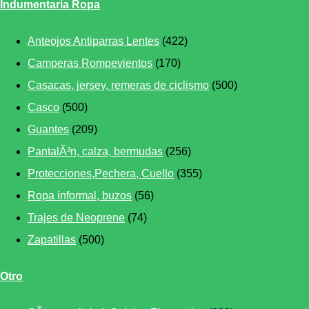
Indumentaria Ropa
Anteojos Antiparras Lentes
(422)
Camperas Rompevientos
(170)
Casacas, jersey, remeras de ciclismo
(500)
Casco
(500)
Guantes
(209)
PantalÃ³n, calza, bermudas
(256)
Protecciones,Pechera, Cuello
(355)
Ropa informal, buzos
(56)
Trajes de Neoprene
(74)
Zapatillas
(500)
Otro