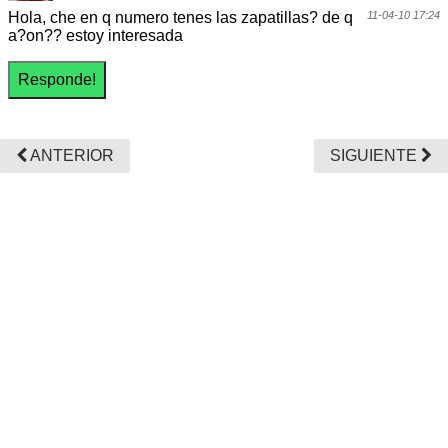
Hola, che en q numero tenes las zapatillas? de q
11-04-10 17:24
a?on?? estoy interesada
ANTERIOR
SIGUIENTE