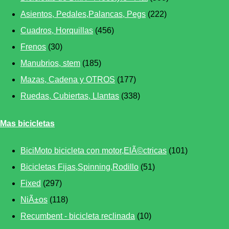
Asientos, Pedales,Palancas, Pegs
(222)
Cuadros, Horquillas
(456)
Frenos
(30)
Manubrios, stem
(185)
Mazas, Cadena y OTROS
(177)
Ruedas, Cubiertas, Llantas
(338)
Mas bicicletas
BiciMoto bicicleta con motor,ElÃ©ctricas
(101)
Bicicletas Fijas,Spinning,Rodillo
(51)
Fixed
(297)
NiÃ±os
(118)
Recumbent - bicicleta reclinada
(10)