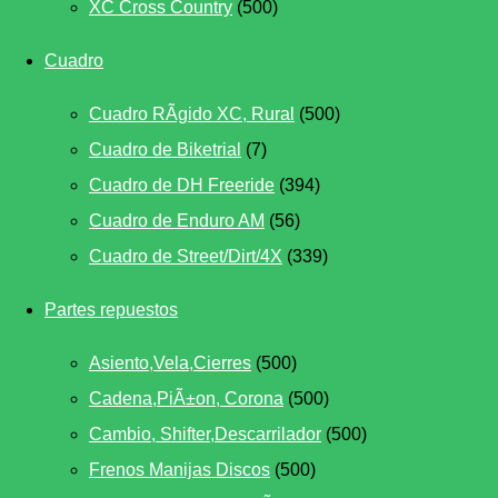
XC Cross Country
(500)
Cuadro
Cuadro RÃ­gido XC, Rural
(500)
Cuadro de Biketrial
(7)
Cuadro de DH Freeride
(394)
Cuadro de Enduro AM
(56)
Cuadro de Street/Dirt/4X
(339)
Partes repuestos
Asiento,Vela,Cierres
(500)
Cadena,PiÃ±on, Corona
(500)
Cambio, Shifter,Descarrilador
(500)
Frenos Manijas Discos
(500)