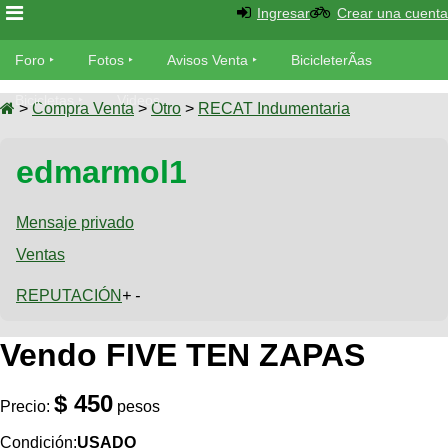
Ingresar
Crear una cuenta
Foro
Foro
Fotos
Avisos Venta
BicicleterÃ­as
Foro
Bicicletas
Videos
Fotos
>
Compra Venta
>
Otro
>
RECAT Indumentaria
TÃ©cnica
Avisos
edmarmol1
MecÃ¡nica
SUBÃ
Ventas
tu foto
Mensaje privado
BicicleterÃ­
Galeria
Ventas
SUBÃ
as
tu
XC
REPUTACIÓN
+ -
aviso
Bicicletas
Bicicletas
Vendo FIVE TEN ZAPAS
Buscar
Viajes
Videos
Bicicletas
Ultimos
Descenso
$ 450
Cicloturismo
Precio:
pesos
Tandem
Fotos
Dirt
Condición:
USADO
Freerider