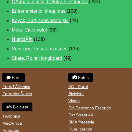
CÃ¡mara digital, Celular, Electronica
(233)
Entrenamiento, Maquinas
(109)
Kayak, Surf, snowboard,ski
(24)
Moto, Ciclomotor
(36)
NutriciÃ³n
(138)
Servicios,Pintura, masajes
(135)
Skate, Roller, longboard
(49)
Foro
Fotos
Foro/TÃ©cnica
XC - Rural
Foro/MecÃ¡nica
Bicicleta
Viajes
Bicicleta
DH Descenso Freeride
Dirt Street 4X
TÃ©cnica
BMX freestyle
MecÃ¡nica
Ruta, triatlon
Robadas