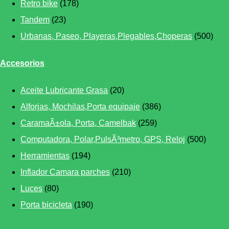
Retro bike
(178)
Tandem
(23)
Urbanas, Paseo, Playeras,Plegables,Choperas
(500)
Accesorios
Aceite Lubricante Grasa
(20)
Alforjas, Mochilas,Porta equipaje
(386)
CaramaÃ±ola, Porta, Camelbak
(259)
Computadora, Polar,PulsÃ³metro, GPS, Reloj
(500)
Herramientas
(194)
Inflador Camara parches
(210)
Luces
(80)
Porta bicicleta
(190)