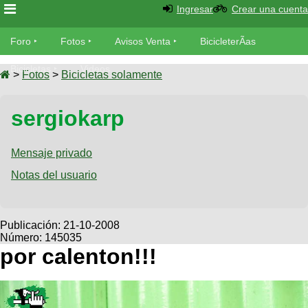
Ingresar
Crear una cuenta
Foro
Foro
Fotos
Avisos Venta
BicicleterÃ­as
Foro
Bicicletas
Videos
Fotos
>
Fotos
>
Bicicletas solamente
TÃ©cnica
Avisos
sergiokarp
MecÃ¡nica
SUBÃ
Ventas
tu foto
Mensaje privado
BicicleterÃ­
Galeria
Notas del usuario
SUBÃ
as
tu
XC
aviso
Bicicletas
Bicicletas
Publicación:
21-10-2008
Número: 145035
Buscar
Viajes
Videos
por calenton!!!
Bicicletas
Ultimos
Descenso
Cicloturismo
Tandem
Fotos
Dirt
Freerider