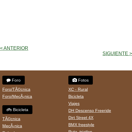
< ANTERIOR
SIGUIENTE >
Foro
Fotos
Foro/TÃ©cnica
XC - Rural
Foro/MecÃ¡nica
Bicicleta
Viajes
Bicicleta
DH Descenso Freeride
Dirt Street 4X
TÃ©cnica
BMX freestyle
MecÃ¡nica
Ruta, triatlon