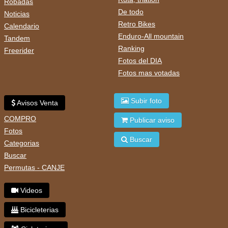
Robadas
De todo
Noticias
Retro Bikes
Calendario
Enduro-All mountain
Tandem
Ranking
Freerider
Fotos del DIA
Fotos mas votadas
Subir foto
Avisos Venta
COMPRO
Publicar aviso
Fotos
Buscar
Categorias
Buscar
Permutas - CANJE
Videos
Bicicleterias