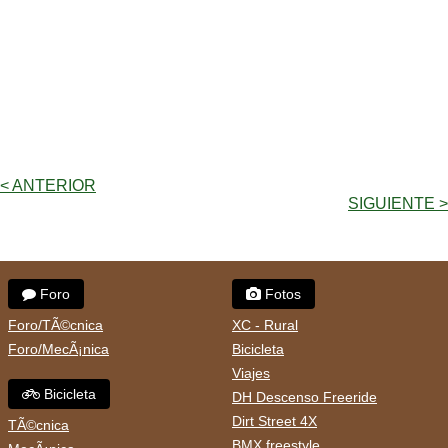
< ANTERIOR
SIGUIENTE >
Foro
Fotos
Foro/TÃ©cnica
XC - Rural
Foro/MecÃ¡nica
Bicicleta
Viajes
Bicicleta
DH Descenso Freeride
Dirt Street 4X
TÃ©cnica
BMX freestyle