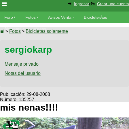
Ingresar
Crear una cuenta
Foro
Foro
Fotos
Avisos Venta
BicicleterÃ­as
Foro
Bicicletas
Videos
Fotos
>
Fotos
>
Bicicletas solamente
TÃ©cnica
Avisos
sergiokarp
MecÃ¡nica
SUBÃ
Ventas
tu foto
Mensaje privado
BicicleterÃ­
Galeria
Notas del usuario
SUBÃ
as
tu
XC
aviso
Bicicletas
Bicicletas
Publicación:
29-08-2008
Número: 135257
Buscar
Viajes
Videos
mis nenas!!!!
Bicicletas
Ultimos
Descenso
Cicloturismo
Tandem
Fotos
Dirt
Freerider