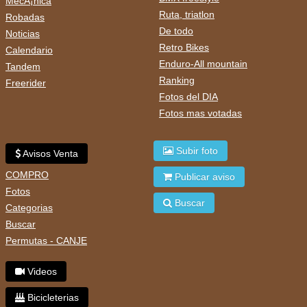
MecÃ¡nica
Ruta, triatlon
Robadas
De todo
Noticias
Retro Bikes
Calendario
Enduro-All mountain
Tandem
Ranking
Freerider
Fotos del DIA
Fotos mas votadas
Subir foto
Avisos Venta
COMPRO
Publicar aviso
Fotos
Buscar
Categorias
Buscar
Permutas - CANJE
Videos
Bicicleterias