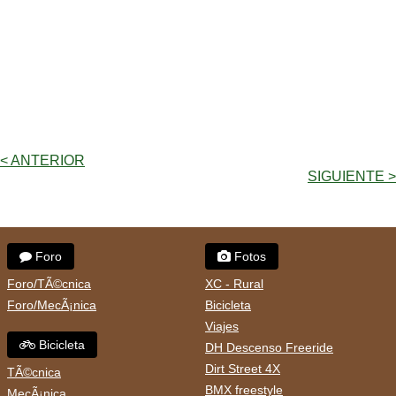
< ANTERIOR
SIGUIENTE >
Foro
Fotos
Foro/TÃ©cnica
XC - Rural
Foro/MecÃ¡nica
Bicicleta
Viajes
Bicicleta
DH Descenso Freeride
Dirt Street 4X
TÃ©cnica
BMX freestyle
MecÃ¡nica