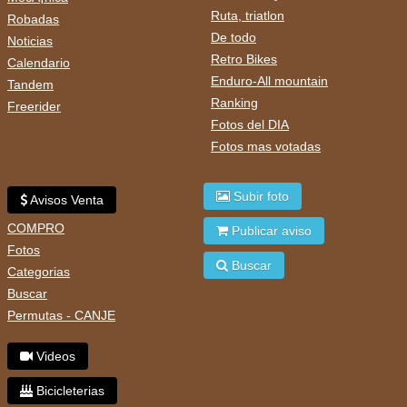
Ruta, triatlon
Robadas
De todo
Noticias
Retro Bikes
Calendario
Enduro-All mountain
Tandem
Ranking
Freerider
Fotos del DIA
Fotos mas votadas
Subir foto
Avisos Venta
COMPRO
Publicar aviso
Fotos
Buscar
Categorias
Buscar
Permutas - CANJE
Videos
Bicicleterias