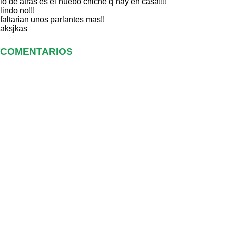
lo de atras es el nuebo chiche q hay en casa!!!!
lindo no!!!
faltarian unos parlantes mas!!
aksjkas
COMENTARIOS