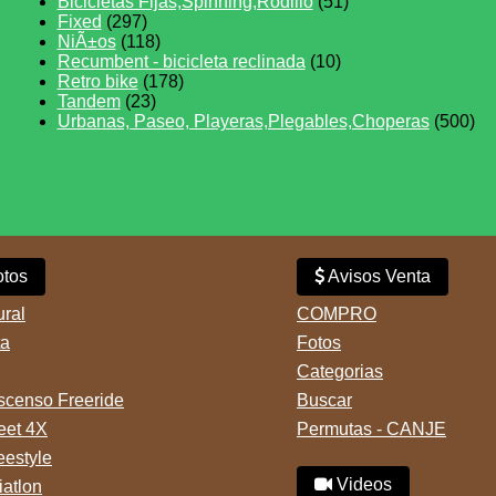
Bicicletas Fijas,Spinning,Rodillo
(51)
Fixed
(297)
NiÃ±os
(118)
Recumbent - bicicleta reclinada
(10)
Retro bike
(178)
Tandem
(23)
Urbanas, Paseo, Playeras,Plegables,Choperas
(500)
tos
Avisos Venta
ural
COMPRO
ta
Fotos
Categorias
censo Freeride
Buscar
reet 4X
Permutas - CANJE
eestyle
Videos
iatlon