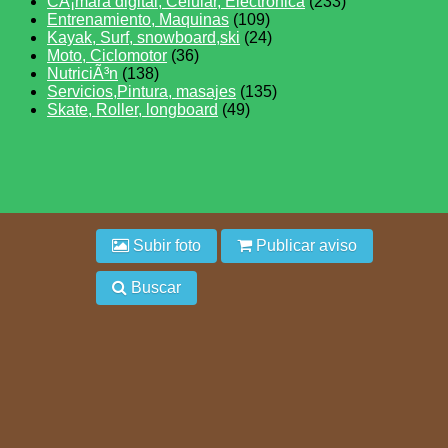
CÃ¡mara digital, Celular, Electronica
(233)
Entrenamiento, Maquinas
(109)
Kayak, Surf, snowboard,ski
(24)
Moto, Ciclomotor
(36)
NutriciÃ³n
(138)
Servicios,Pintura, masajes
(135)
Skate, Roller, longboard
(49)
Subir foto
Publicar aviso
Buscar