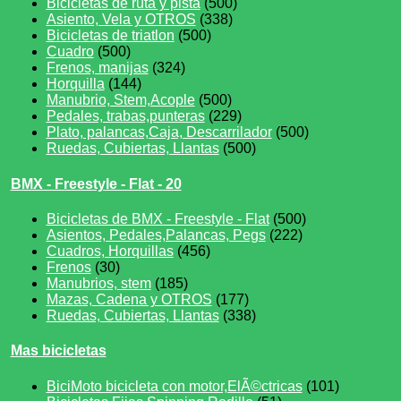
Bicicletas de ruta y pista
(500)
Asiento, Vela y OTROS
(338)
Bicicletas de triatlon
(500)
Cuadro
(500)
Frenos, manijas
(324)
Horquilla
(144)
Manubrio, Stem,Acople
(500)
Pedales, trabas,punteras
(229)
Plato, palancas,Caja, Descarrilador
(500)
Ruedas, Cubiertas, Llantas
(500)
BMX - Freestyle - Flat - 20
Bicicletas de BMX - Freestyle - Flat
(500)
Asientos, Pedales,Palancas, Pegs
(222)
Cuadros, Horquillas
(456)
Frenos
(30)
Manubrios, stem
(185)
Mazas, Cadena y OTROS
(177)
Ruedas, Cubiertas, Llantas
(338)
Mas bicicletas
BiciMoto bicicleta con motor,ElÃ©ctricas
(101)