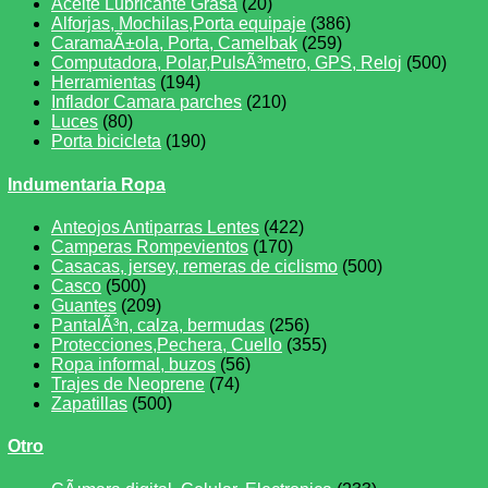
Aceite Lubricante Grasa
(20)
Alforjas, Mochilas,Porta equipaje
(386)
CaramaÃ±ola, Porta, Camelbak
(259)
Computadora, Polar,PulsÃ³metro, GPS, Reloj
(500)
Herramientas
(194)
Inflador Camara parches
(210)
Luces
(80)
Porta bicicleta
(190)
Indumentaria Ropa
Anteojos Antiparras Lentes
(422)
Camperas Rompevientos
(170)
Casacas, jersey, remeras de ciclismo
(500)
Casco
(500)
Guantes
(209)
PantalÃ³n, calza, bermudas
(256)
Protecciones,Pechera, Cuello
(355)
Ropa informal, buzos
(56)
Trajes de Neoprene
(74)
Zapatillas
(500)
Otro