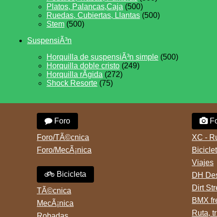
Platos, Palancas,Caja
(500)
Ruedas, Cubiertas, Llantas
(500)
Stem
(500)
SuspensiÃ³n
Horquilla de suspensiÃ³n simple
(500)
Horquilla doble cristo
(249)
Horquilla rÃ­gida
(272)
Shock Resorte
(75)
Foro
Fo
Foro/TÃ©cnica
XC - R
Foro/MecÃ¡nica
Bicicle
Viajes
Bicicleta
DH Des
Dirt St
TÃ©cnica
BMX fr
MecÃ¡nica
Ruta, tr
Robadas