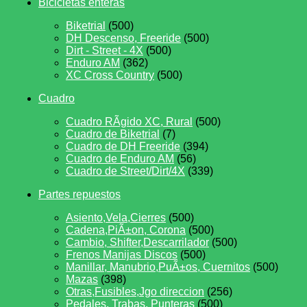
Bicicletas enteras
Biketrial
(500)
DH Descenso, Freeride
(500)
Dirt - Street - 4X
(500)
Enduro AM
(362)
XC Cross Country
(500)
Cuadro
Cuadro RÃ­gido XC, Rural
(500)
Cuadro de Biketrial
(7)
Cuadro de DH Freeride
(394)
Cuadro de Enduro AM
(56)
Cuadro de Street/Dirt/4X
(339)
Partes repuestos
Asiento,Vela,Cierres
(500)
Cadena,PiÃ±on, Corona
(500)
Cambio, Shifter,Descarrilador
(500)
Frenos Manijas Discos
(500)
Manillar, Manubrio,PuÃ±os, Cuernitos
(500)
Mazas
(398)
Otras,Fusibles,Jgo direccion
(256)
Pedales, Trabas, Punteras
(500)