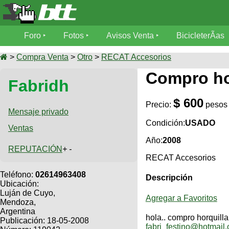
Foro
Foro
Fotos
Avisos Venta
BicicleterÃ­as
Foro
Fotos
>
Compra Venta
>
Otro
>
RECAT Accesorios
TÃ©cnica
Compro hor
Fabridh
Avisos
MecÃ¡nica
SUBÃ
Ventas
$ 600
tu foto
Precio:
pesos
Mensaje privado
BicicleterÃ­
Condición:
USADO
Ventas
Galeria
SUBÃ
as
Año:
2008
tu
XC
REPUTACIÓN
+ -
aviso
Bicicletas
RECAT Accesorios
Bicicletas
Teléfono:
02614963408
Descripción
Buscar
Viajes
Ubicación:
Videos
Luján de Cuyo,
Bicicletas
Ultimos
Agregar a Favoritos
Descenso
Mendoza,
Cicloturismo
Tandem
Argentina
Fotos
Dirt
hola.. compro horquill
Publicación: 18-05-2008
fabri_festino@hotmail.
Freerider