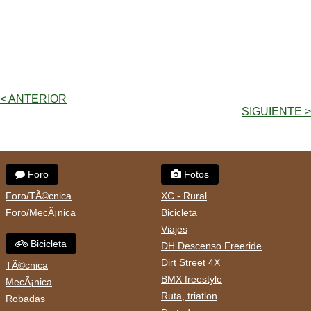
< ANTERIOR
SIGUIENTE >
Foro
Fotos
Foro/TÃ©cnica
XC - Rural
Foro/MecÃ¡nica
Bicicleta
Viajes
Bicicleta
DH Descenso Freeride
Dirt Street 4X
TÃ©cnica
BMX freestyle
MecÃ¡nica
Ruta, triatlon
Robadas