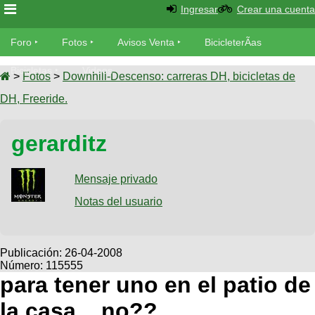
Ingresar
Crear una cuenta
Foro
Foro
Fotos
Avisos Venta
BicicleterÃ­as
Foro
Bicicletas
Videos
Fotos
>
Fotos
>
Downhill-Descenso: carreras DH, bicicletas de
TÃ©cnica
DH, Freeride.
Avisos
MecÃ¡nica
SUBÃ
Ventas
gerarditz
tu foto
BicicleterÃ­
Galeria
Mensaje privado
SUBÃ
as
tu
Notas del usuario
XC
aviso
Bicicletas
Bicicletas
Buscar
Viajes
Publicación:
26-04-2008
Videos
Número: 115555
Bicicletas
Ultimos
Descenso
para tener uno en el patio de
Cicloturismo
Tandem
Fotos
Dirt
la casa... no??
Freerider