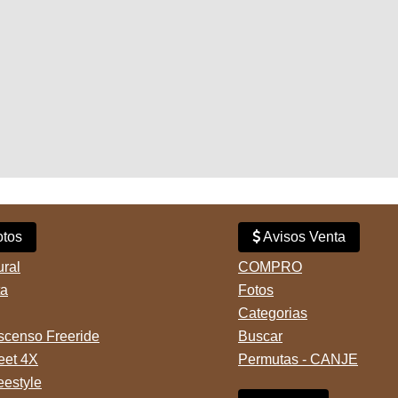
tos
Avisos Venta
ural
COMPRO
ta
Fotos
Categorias
censo Freeride
Buscar
reet 4X
Permutas - CANJE
eestyle