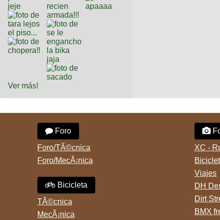
Ver más!
Foro
Fo
Foro/TÃ©cnica
XC - R
Foro/MecÃ¡nica
Bicicle
Viajes
Bicicleta
DH Des
Dirt St
TÃ©cnica
BMX fr
MecÃ¡nica