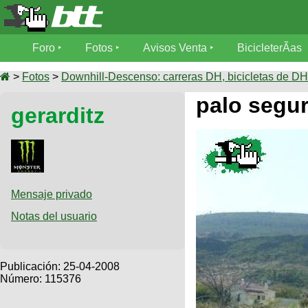
Foro
Foro
Fotos
Avisos Venta
BicicleterÃ­as
Foro
Fotos
>
Fotos
>
Downhill-Descenso: carreras DH, bicicletas de DH,
TÃ©cnica
palo segu
gerarditz
Avisos
MecÃ¡nica
SUBÃ
Ventas
tu foto
BicicleterÃ­
Galeria
SUBÃ
as
tu
Mensaje privado
XC
aviso
Bicicletas
Notas del usuario
Bicicletas
Buscar
Viajes
Videos
Bicicletas
Ultimos
Publicación:
25-04-2008
Descenso
Cicloturismo
Número: 115376
Tandem
Fotos
Dirt
Freerider