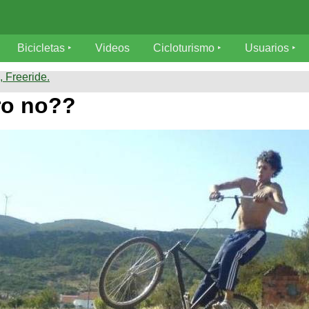
Bicicletas
Videos
Cicloturismo
Usuarios
 Freeride.
ro no??