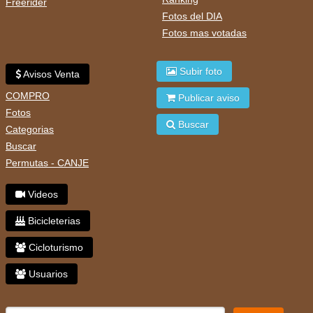
Freerider
Fotos del DIA
Fotos mas votadas
Subir foto
Avisos Venta
COMPRO
Publicar aviso
Fotos
Buscar
Categorias
Buscar
Permutas - CANJE
Videos
Bicicleterias
Cicloturismo
Usuarios