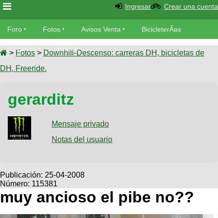
Ingresar
Crear una cuenta
Foro
Foro
Fotos
Avisos Venta
BicicleterÃ­as
Foro
Bicicletas
Videos
Fotos
>
Fotos
>
Downhill-Descenso: carreras DH, bicicletas de
TÃ©cnica
DH, Freeride.
Avisos
MecÃ¡nica
SUBÃ
Ventas
gerarditz
tu foto
BicicleterÃ­
Galeria
Mensaje privado
SUBÃ
as
tu
Notas del usuario
XC
aviso
Bicicletas
Bicicletas
Buscar
Viajes
Publicación:
25-04-2008
Videos
Número: 115381
Bicicletas
Ultimos
Descenso
muy ancioso el pibe no??
Cicloturismo
Tandem
Fotos
Dirt
Freerider