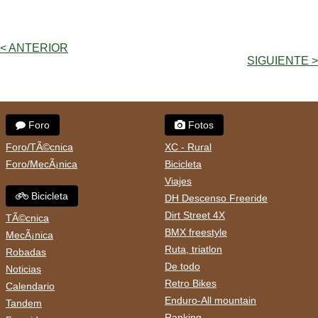
< ANTERIOR
SIGUIENTE >
Foro
Fotos
Foro/TÃ©cnica
XC - Rural
Foro/MecÃ¡nica
Bicicleta
Viajes
Bicicleta
DH Descenso Freeride
Dirt Street 4X
TÃ©cnica
BMX freestyle
MecÃ¡nica
Ruta, triatlon
Robadas
De todo
Noticias
Retro Bikes
Calendario
Enduro-All mountain
Tandem
Ranking