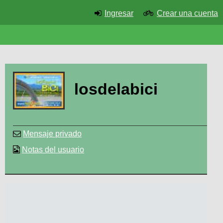
Ingresar
Crear una cuenta
losdelabici
Mensaje privado
Notas del usuario