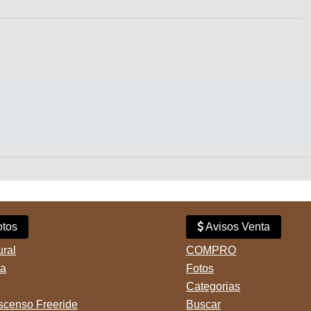
tos
Avisos Venta
ural
COMPRO
ta
Fotos
Categorias
censo Freeride
Buscar