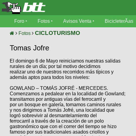
Foro
Foro
Fotos
Avisos Venta
BicicleterÃ­as
Foro
Fotos
CICLOTURISMO
Fotos
TÃ©cnica
Tomas Jofre
Avisos
MecÃ¡nica
SUBÃ
Ventas
El domingo 6 de Mayo reiniciamos nuestras salidas
tu foto
rurales de un día; por tal motivo decidimos
realizar uno de nuestros recorridos más típicos y
BicicleterÃ­
Galeria
además aptos para todos los niveles:
SUBÃ
as
tu
XC
GOWLAND – TOMÁS JOFRÉ - MERCEDES.
aviso
Bicicletas
Comenzamos a pedalear en la localidad de Gowland;
Bicicletas
transitamos por antiguas vías del ferrocarril y
por un bosque en galería, tomamos caminos rurales
Buscar
Viajes
Videos
y nos dirigimos a Tomás Jofré, una localidad que
Bicicletas
logró sobrevivir al desmantelamiento del
Ultimos
Descenso
ferrocarril a través de la creación de un polo
Cicloturismo
Tandem
gastronómico que con el correr del tiempo se hizo
Fotos
Dirt
famoso por sus tradicionales asados criollos y
Freerider