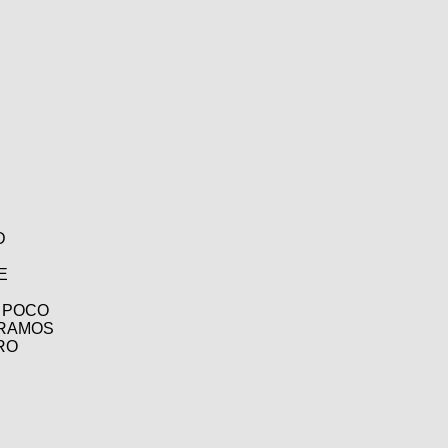
D
E
 POCO
GRAMOS
RO