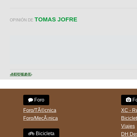
TOMAS JOFRE
OPINIÓN DE
< ANTERIOR
SIGUIENTE >
Foro
Fo
Foro/TÃ©cnica
XC - R
Foro/MecÃ¡nica
Bicicle
Viajes
Bicicleta
DH Des