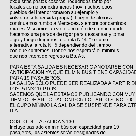
exquisitas pastas caseras, requeridas tanto por
Categorias
BMX
Salidas
Usuarios
locales como por extranjeros (hoy muchos otros
TÃ©cnica
COMPRO
pueblos del interior tomaron su ejemplo y
Ruta,
Operadores
volvieron a tener vida propia). Luego de almorzar
triatlon
de
MecÃ¡nica
Ãšltimos
CANJE
continuamos rumbo a Mercedes, siempre por caminos
cicloturismo
rurales. Visitamos un viejo almacén de campo donde
De
Robadas
Buscar
Mi
hacemos una parada de rigor para descansar y tomar
todo
Relatos
ReputaciÃ³n
algo y luego dirigirnos a la ruta Nº 41º o como
Noticias
de
Mis
Retro
alternativa la ruta Nº 5 dependiendo del tiempo
viajes
Amigos
Mis
con que contemos. Donde nos esperará el minibus
Calendario
Compras
Enduro
que nos traerá de regreso a Bs. As.
Foro
Actividad
de
de
Mis
PARA ESTA SALIDA ES NECESARIO ANOTARSE CON
viajes
Amigos
Ventas
Ranking
ANTICIPACIÓN YA QUE EL MINIBUS TIENE CAPACIDA
PARA 19 PASAJEROS.
LA SALIDA SÓLO PUEDE SER REALIZADA A PARTIR D
Fotos
LOS15 INSCRIPTOS.
del
SABEMOS QUE LA ESTAMOS PUBLICANDO CON MUY
DÃA
TIEMPO DE ANTICIPACIÓN POR LO TANTO SI NO LO
EL CUPO MÍNIMO LA SALIDA SE SUSPENDE PARA OT
DÍA.
Fotos
COSTO DE LA SALIDA $ 130
mas
Incluye traslado en minibús con capacidad para 19
votadas
pasajeros, los asientos serán designados de