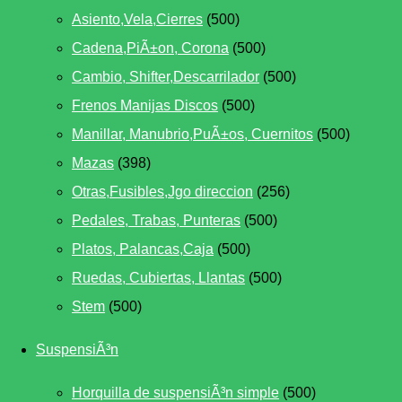
Asiento,Vela,Cierres
(500)
Cadena,PiÃ±on, Corona
(500)
Cambio, Shifter,Descarrilador
(500)
Frenos Manijas Discos
(500)
Manillar, Manubrio,PuÃ±os, Cuernitos
(500)
Mazas
(398)
Otras,Fusibles,Jgo direccion
(256)
Pedales, Trabas, Punteras
(500)
Platos, Palancas,Caja
(500)
Ruedas, Cubiertas, Llantas
(500)
Stem
(500)
SuspensiÃ³n
Horquilla de suspensiÃ³n simple
(500)