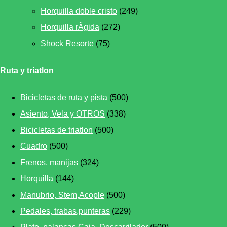
Horquilla doble cristo
(249)
Horquilla rÃ­gida
(272)
Shock Resorte
(75)
Ruta y triatlon
Bicicletas de ruta y pista
(500)
Asiento, Vela y OTROS
(338)
Bicicletas de triatlon
(500)
Cuadro
(500)
Frenos, manijas
(324)
Horquilla
(144)
Manubrio, Stem,Acople
(500)
Pedales, trabas,punteras
(229)