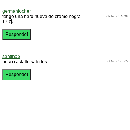
germanlocher
tengo una haro nueva de cromo negra
20-01-11 00:46
170$
santinab
busco asfalto.saludos
23-01-11 15:25