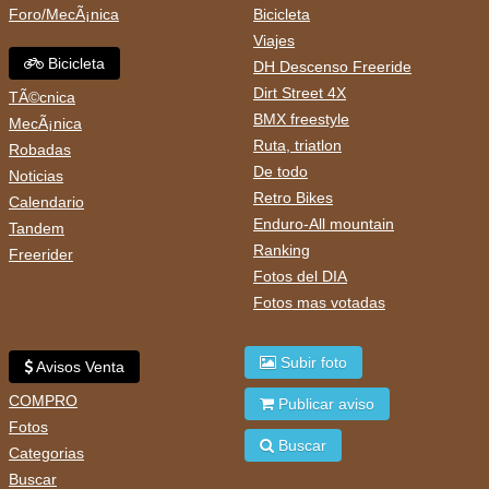
Foro/MecÃ¡nica
Bicicleta
Viajes
Bicicleta
DH Descenso Freeride
Dirt Street 4X
TÃ©cnica
BMX freestyle
MecÃ¡nica
Ruta, triatlon
Robadas
De todo
Noticias
Retro Bikes
Calendario
Enduro-All mountain
Tandem
Ranking
Freerider
Fotos del DIA
Fotos mas votadas
Subir foto
Avisos Venta
COMPRO
Publicar aviso
Fotos
Buscar
Categorias
Buscar