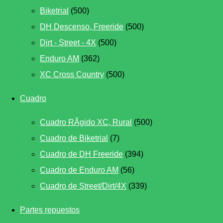
Biketrial
(500)
DH Descenso, Freeride
(500)
Dirt - Street - 4X
(500)
Enduro AM
(362)
XC Cross Country
(500)
Cuadro
Cuadro RÃ­gido XC, Rural
(500)
Cuadro de Biketrial
(7)
Cuadro de DH Freeride
(394)
Cuadro de Enduro AM
(56)
Cuadro de Street/Dirt/4X
(339)
Partes repuestos