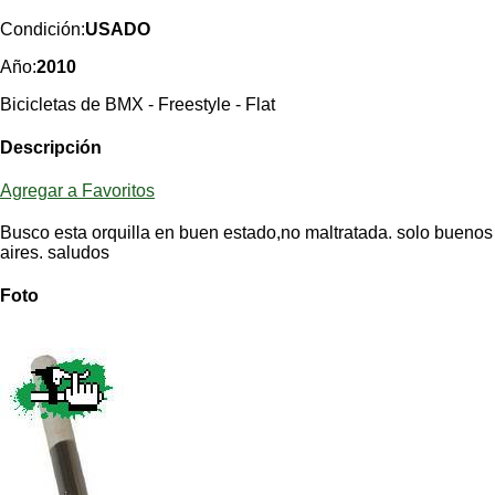
Categorias
BMX
Salidas
Usuarios
Condición:
USADO
TÃ©cnica
COMPRO
Ruta,
Operadores
Año:
2010
triatlon
de
MecÃ¡nica
Ãšltimos
CANJE
cicloturismo
Bicicletas de BMX - Freestyle - Flat
De
Robadas
Buscar
Mi
todo
Relatos
ReputaciÃ³n
Descripción
Noticias
de
Mis
Retro
viajes
Amigos
Mis
Calendario
Agregar a Favoritos
Compras
Enduro
Foro
Actividad
de
de
Busco esta orquilla en buen estado,no maltratada. solo buenos
Mis
viajes
Amigos
aires. saludos
Ventas
Ranking
Foto
Fotos
del
DÃA
Fotos
mas
votadas