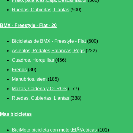
Plato, palancas,Caja, Descarrilador
(500)
Ruedas, Cubiertas, Llantas
(500)
BMX - Freestyle - Flat - 20
Bicicletas de BMX - Freestyle - Flat
(500)
Asientos, Pedales,Palancas, Pegs
(222)
Cuadros, Horquillas
(456)
Frenos
(30)
Manubrios, stem
(185)
Mazas, Cadena y OTROS
(177)
Ruedas, Cubiertas, Llantas
(338)
Mas bicicletas
BiciMoto bicicleta con motor,ElÃ©ctricas
(101)