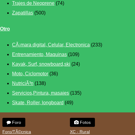
Trajes de Neoprene
(74)
Zapatillas
(500)
Otro
CÃ¡mara digital, Celular, Electronica
(233)
Entrenamiento, Maquinas
(109)
Kayak, Surf, snowboard,ski
(24)
Moto, Ciclomotor
(36)
NutriciÃ³n
(138)
Servicios,Pintura, masajes
(135)
Skate, Roller, longboard
(49)
Foro
Fotos
Foro/TÃ©cnica
XC - Rural