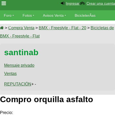
Ingresar
Crear una cuenta
Foro
Foro
Fotos
Avisos Venta
BicicleterÃ­as
Foro
Bicicletas
Videos
Fotos
>
Compra Venta
>
BMX - Freestyle - Flat - 20
>
Bicicletas de
TÃ©cnica
BMX - Freestyle - Flat
Avisos
MecÃ¡nica
SUBÃ
Ventas
santinab
tu foto
BicicleterÃ­
Galeria
Mensaje privado
SUBÃ
as
tu
Ventas
XC
aviso
Bicicletas
Bicicletas
REPUTACIÓN
+ -
Buscar
Viajes
Videos
Compro orquilla asfalto
Bicicletas
Ultimos
Descenso
Cicloturismo
Tandem
Fotos
Dirt
Precio:
Freerider