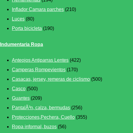
Inflador Camara parches
(210)
Luces
(80)
Porta bicicleta
(190)
Indumentaria Ropa
Anteojos Antiparras Lentes
(422)
Camperas Rompevientos
(170)
Casacas, jersey, remeras de ciclismo
(500)
Casco
(500)
Guantes
(209)
PantalÃ³n, calza, bermudas
(256)
Protecciones,Pechera, Cuello
(355)
Ropa informal, buzos
(56)