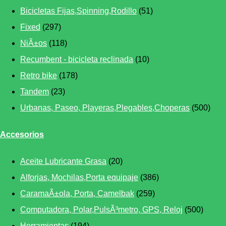
Bicicletas Fijas,Spinning,Rodillo
(51)
Fixed
(297)
NiÃ±os
(118)
Recumbent - bicicleta reclinada
(10)
Retro bike
(178)
Tandem
(23)
Urbanas, Paseo, Playeras,Plegables,Choperas
(500)
Accesorios
Aceite Lubricante Grasa
(20)
Alforjas, Mochilas,Porta equipaje
(386)
CaramaÃ±ola, Porta, Camelbak
(259)
Computadora, Polar,PulsÃ³metro, GPS, Reloj
(500)
Herramientas
(194)