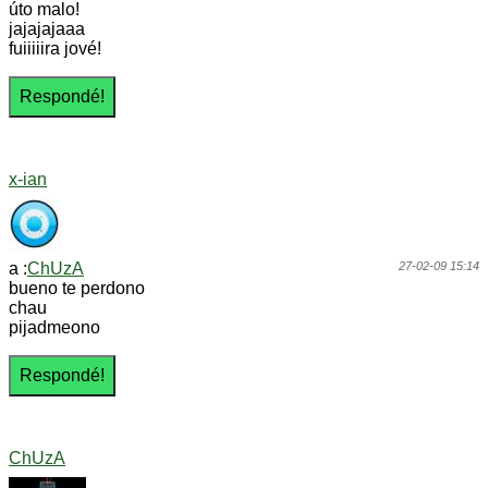
úto malo!
jajajajaaa
fuiiiiira jové!
x-ian
a :
ChUzA
27-02-09 15:14
bueno te perdono
chau
pijadmeono
ChUzA