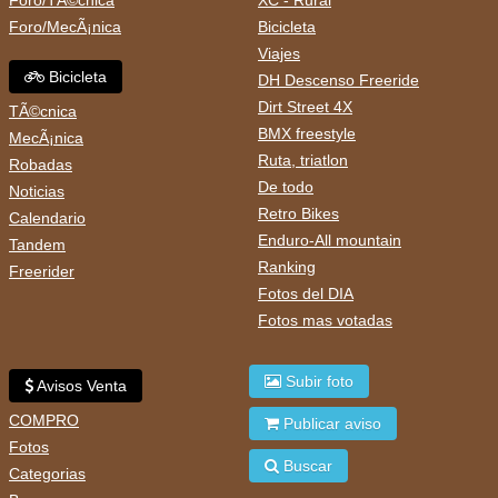
Foro/TÃ©cnica
XC - Rural
Foro/MecÃ¡nica
Bicicleta
Viajes
Bicicleta
DH Descenso Freeride
Dirt Street 4X
TÃ©cnica
BMX freestyle
MecÃ¡nica
Ruta, triatlon
Robadas
De todo
Noticias
Retro Bikes
Calendario
Enduro-All mountain
Tandem
Ranking
Freerider
Fotos del DIA
Fotos mas votadas
Subir foto
Avisos Venta
COMPRO
Publicar aviso
Fotos
Buscar
Categorias