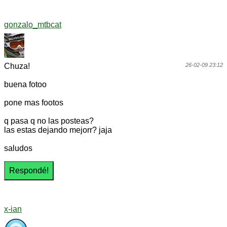
gonzalo_mtbcat
Chuza!
26-02-09 23:12
buena fotoo
pone mas footos
q pasa q no las posteas?
las estas dejando mejorr? jaja
saludos
x-ian