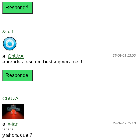
x-ian
a :
ChUzA
27-02-09 15:08
aprende a escribir bestia ignorante!!!
ChUzA
a :
x-ian
27-02-09 15:10
?!?!?
y ahora que!?