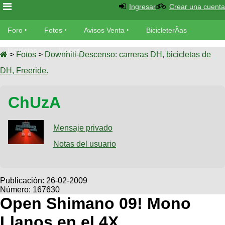
Ingresar
Crear una cuenta
Foro
Foro
Fotos
Avisos Venta
BicicleterÃ­as
Foro
Bicicletas
Videos
Fotos
>
Fotos
>
Downhill-Descenso: carreras DH, bicicletas de
TÃ©cnica
DH, Freeride.
Avisos
MecÃ¡nica
SUBÃ
Ventas
ChUzA
tu foto
BicicleterÃ­
Galeria
Mensaje privado
SUBÃ
as
tu
Notas del usuario
XC
aviso
Bicicletas
Bicicletas
Buscar
Viajes
Publicación:
26-02-2009
Videos
Número: 167630
Bicicletas
Ultimos
Descenso
Open Shimano 09! Mono
Cicloturismo
Tandem
Fotos
Dirt
Llanos en el 4X
Freerider