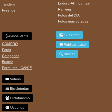
Enduro-All mountain
Tandem
Ranking
Freerider
Fotos del DIA
Fotos mas votadas
Subir foto
Avisos Venta
COMPRO
Publicar aviso
Fotos
Buscar
Categorias
Buscar
Permutas - CANJE
Videos
Bicicleterias
Cicloturismo
Usuarios