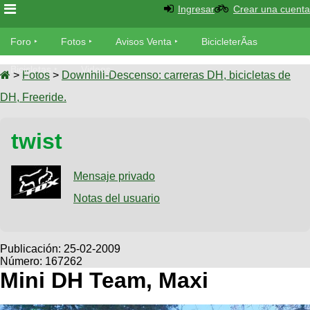
Ingresar
Crear una cuenta
Foro
Foro
Fotos
Avisos Venta
BicicleterÃ­as
Foro
Bicicletas
Videos
Fotos
>
Fotos
>
Downhill-Descenso: carreras DH, bicicletas de
TÃ©cnica
DH, Freeride.
Avisos
MecÃ¡nica
SUBÃ
Ventas
twist
tu foto
BicicleterÃ­
Galeria
Mensaje privado
SUBÃ
as
tu
Notas del usuario
XC
aviso
Bicicletas
Bicicletas
Buscar
Viajes
Publicación:
25-02-2009
Videos
Número: 167262
Bicicletas
Ultimos
Descenso
Mini DH Team, Maxi
Cicloturismo
Tandem
Fotos
Dirt
Freerider