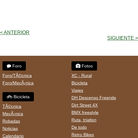
< ANTERIOR
SIGUIENTE >
Foro
Fotos
Foro/TÃ©cnica
XC - Rural
Foro/MecÃ¡nica
Bicicleta
Viajes
Bicicleta
DH Descenso Freeride
Dirt Street 4X
TÃ©cnica
BMX freestyle
MecÃ¡nica
Ruta, triatlon
Robadas
De todo
Noticias
Retro Bikes
Calendario