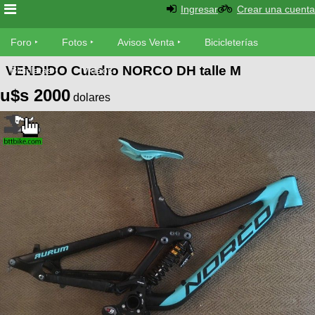
Ingresar
Crear una cuenta
Foro
Foro
Fotos
Avisos Venta
Bicicleterías
VENDIDO Cuadro NORCO DH talle M
Foro
Bicicletas
Videos
Fotos
u$s
2000
Técnica
dolares
Avisos
Mecánica
SUBÍ
Ventas
tu
foto
Bicicleterías
SUBÍ
Galeria
tu
Bicicletas
aviso
XC
Bicicletas
Videos
Buscar
Bicicletas
Viajes
Ultimos
Cicloturismo
Tandem
Descenso
Fotos
Freerider
Dirt
Salidas
Usuarios
Categorias