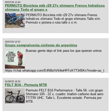
05/07/26 12:44
PERMUTO Bicicleta mtb r29 27v shimano Frenos hidralicos
shimano Todo el grupo s
PERMUTO Bicicleta mtb r29 27v shimano Frenos
hidralicos shimano Todo el grupo shimano Talle s/m
Permuto x pistera o ruta talle s o m.
25/07/25 15:57
Grupo compra/venta ciclismo de argentina
Buenas gente dejo el link para los que quieran unirse
https://chat.whatsapp.com/E4N9zhVk9wHFFzK7T345Kn?mode=ac_t
01/06/25 18:20
FELT B16 - Permuta MTB
Permuto FELT B16 Performance - Talle 56. con grupo
Shimano 105 - 22 v, cuadro: triatlon carbono dual aero
TT/TRI UHC. Talle L. Excelente estado. Permuta por
MTB.