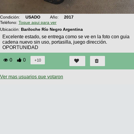
Técnica
BMX
Operadores
COMPRO
de
Mecánica
Últimos
Ruta,
Condición:
USADO
Año:
2017
cicloturismo
CANJE
triatlon
Teléfono:
Toque aqui para ver
Robadas
Buscar
Relatos
Ubicación:
Bariloche Río Negro Argentina
Mi
De
Noticias
de
Reputación
Mis
Excelente estado, se entrega como se ve en la foto con guia
todo
viajes
Amigos
cadena nuevo sin uso, portasilla, juego dirección.
Calendario
Mis
Retro
OPORTUNIDAD
Foro
Compras
Actividad
de
de
Enduro
0
0
viajes
Mis
Amigos
Ventas
Ranking
Ver mas usuarios que votaron
Fotos
del
DÍA
Fotos
mas
votadas