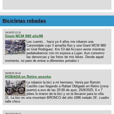
Bicicletas robadas
24/10/25 12:31
Giant MCM 980 año98
Les cuento... hace ya 4 años me robaron una
Cannondale cujo 3 amarilla fluo y una Giant MCM 980
en Gral Rodriguez. Km 53 del Acceso oeste mientras
pedaleabamos con mi esposa a Lujan. Aun conservo
las denuncias y las fotos de mis bikes. Desde aquel
momento, no paro de entrar a diferentes portales t
26/08/25 00:42
ROBADA en Retiro anoche
Le robaron la bici a mi hermano. Venía por Ramón
Castillo casi llegando a Rafael Obligado en Retiro (zona
puerto) a eso de las 20:00 de ayer, 25/8/2025, 6 o 7
pibes lo tiraron de la bici y se la llevaron para la villa
31. La bici es una mountain BRONCO del año 1996 rodado 26', cuadro
talle chico
26/12/24 08:13