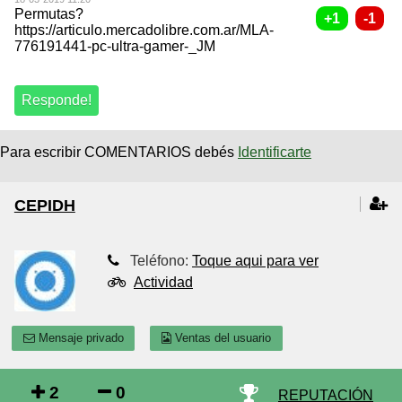
Permutas?
https://articulo.mercadolibre.com.ar/MLA-
776191441-pc-ultra-gamer-_JM
Para escribir COMENTARIOS debés
Identificarte
CEPIDH
Teléfono:
Toque aqui para ver
Actividad
Mensaje privado
Ventas del usuario
2
0
REPUTACIÓN