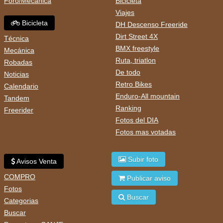
Foro/Mecánica
Bicicleta
Viajes
Bicicleta
DH Descenso Freeride
Dirt Street 4X
Técnica
BMX freestyle
Mecánica
Ruta, triatlon
Robadas
De todo
Noticias
Retro Bikes
Calendario
Enduro-All mountain
Tandem
Ranking
Freerider
Fotos del DIA
Fotos mas votadas
Subir foto
Avisos Venta
COMPRO
Publicar aviso
Fotos
Buscar
Categorias
Buscar