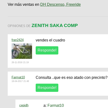
Ver más ventas en
DH Descenso, Freeride
ZENITH SAKA COMP
OPINIONES DE
fran2424
vendes el cuadro
26-11-2016 21:19
Farmat10
Consulta ..que es eso atado con precinto?
18-04-2017 21:48
cepidh
a:
Farmat10