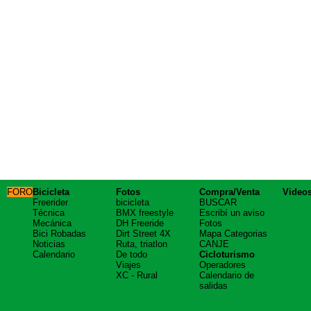
FORO
Bicicleta
Fotos
Compra/Venta
Video
Freerider
bicicleta
BUSCAR
Técnica
BMX freestyle
Escribí un aviso
Mecánica
DH Freeride
Fotos
Bici Robadas
Dirt Street 4X
Mapa Categorias
Noticias
Ruta, triatlon
CANJE
Calendario
De todo
Cicloturismo
Viajes
Operadores
XC - Rural
Calendario de
salidas