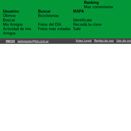
Ranking
Mas comentarios
Usuarios
Buscar
MAPA
Últimos
Bicicleterias
Buscar
Identificate
Mis Amigos
Fotos del DIA
Recordá la clave
Actividad de mis
Fotos mas votadas
Salir
Amigos
Aviso Legal
|
Reglas de uso
|
Uso de co
INICIO
|
webmaster@btt.com.ar