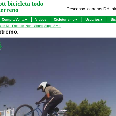
btt bicicleta todo
terreno
Descenso, carreras DH, bic
Compra/Venta▼
Videos
Cicloturismo▼
Usuarios▼
Bic
s de DH, Freeride, North Shore, Slope Style.
xtremo.