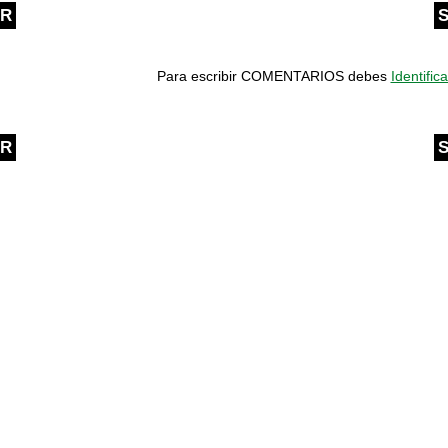
OR
S
Para escribir COMENTARIOS debes
Identifica
OR
S