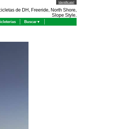
Identificate!
icletas de DH, Freeride, North Shore,
Slope Style.
icleterias
Buscar▼