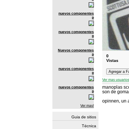
nuevos componentes
p
nuevos componentes
p
Nuevos componentes
p
0
Vistas
nuevos componentes
p
Ver mas usuarios
manoplas sco
nuevos componentes
p
son de goma..
opinnen, un 
Ver mas!
Guia de sitios
Técnica