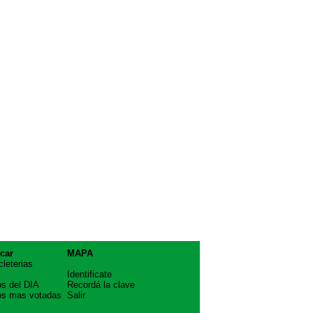
car
MAPA
cleterias
Identificate
os del DIA
Recordá la clave
os mas votadas
Salir