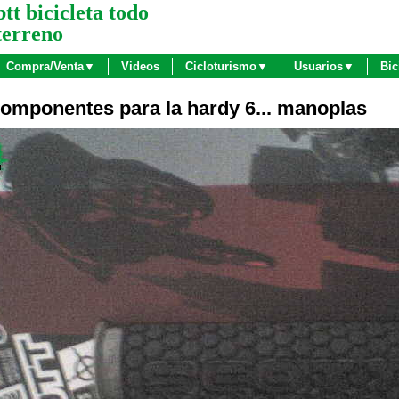
btt bicicleta todo
terreno
Compra/Venta▼
Videos
Cicloturismo▼
Usuarios▼
Bic
omponentes para la hardy 6... manoplas