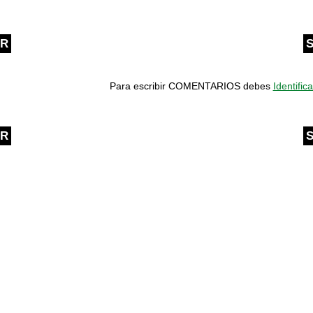
OR
S
Para escribir COMENTARIOS debes
Identifica
OR
S