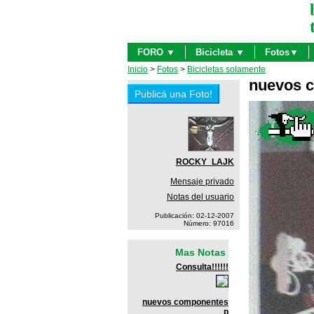
FORO ▼
Bicicleta ▼
Fotos▼
Inicio
>
Fotos
>
Bicicletas solamente
nuevos c
ROCKY_LAJK
Mensaje privado
Notas del usuario
Publicación: 02-12-2007
Número: 97016
Mas Notas
Consulta!!!!!!
nuevos componentes
p