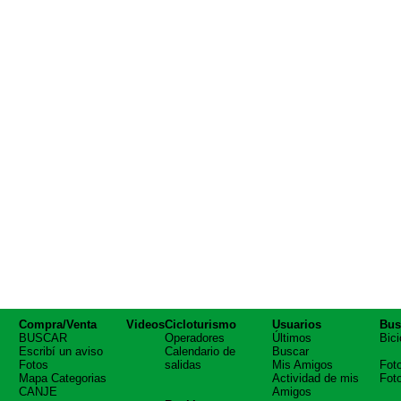
Compra/Venta
Videos
Cicloturismo
Usuarios
Bus
BUSCAR
Operadores
Últimos
Bici
Escribí un aviso
Calendario de
Buscar
Fotos
salidas
Mis Amigos
Fot
Mapa Categorias
Actividad de mis
Fot
CANJE
Amigos