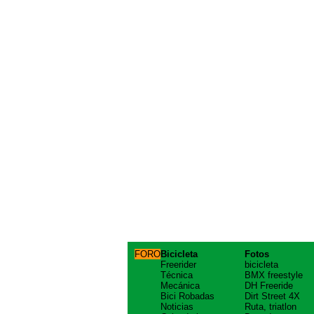
FORO
Bicicleta
Fotos
Freerider
bicicleta
Técnica
BMX freestyle
Mecánica
DH Freeride
Bici Robadas
Dirt Street 4X
Noticias
Ruta, triatlon