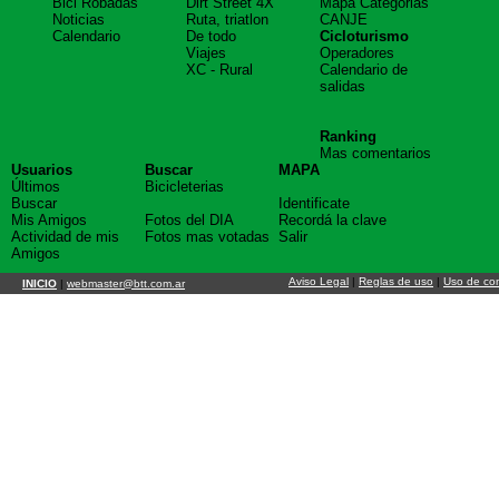
Bici Robadas
Dirt Street 4X
Mapa Categorias
Noticias
Ruta, triatlon
CANJE
Calendario
De todo
Cicloturismo
Viajes
Operadores
XC - Rural
Calendario de
salidas
Ranking
Mas comentarios
Usuarios
Buscar
MAPA
Últimos
Bicicleterias
Buscar
Identificate
Mis Amigos
Fotos del DIA
Recordá la clave
Actividad de mis
Fotos mas votadas
Salir
Amigos
Aviso Legal
|
Reglas de uso
|
Uso de co
INICIO
|
webmaster@btt.com.ar