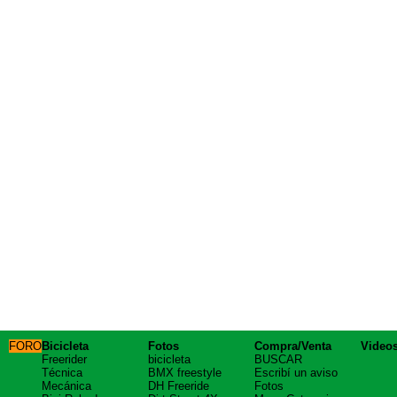
FORO
Bicicleta
Fotos
Compra/Venta
Video
Freerider
bicicleta
BUSCAR
Técnica
BMX freestyle
Escribí un aviso
Mecánica
DH Freeride
Fotos