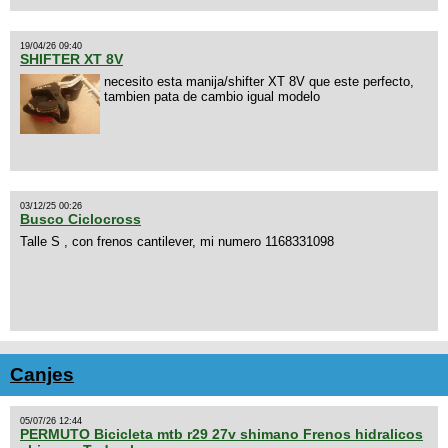
19/04/26 09:40
SHIFTER XT 8V
necesito esta manija/shifter XT 8V que este perfecto,
tambien pata de cambio igual modelo
03/12/25 00:26
Busco Ciclocross
Talle S , con frenos cantilever, mi numero 1168331098
Canjes
05/07/26 12:44
PERMUTO Bicicleta mtb r29 27v shimano Frenos hidralicos