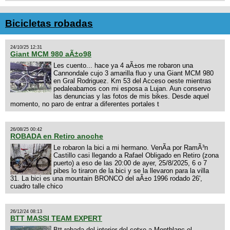
Bicicletas robadas
24/10/25 12:31
Giant MCM 980 aÃ±o98
Les cuento... hace ya 4 aÃ±os me robaron una
Cannondale cujo 3 amarilla fluo y una Giant MCM 980
en Gral Rodriguez. Km 53 del Acceso oeste mientras
pedaleabamos con mi esposa a Lujan. Aun conservo
las denuncias y las fotos de mis bikes. Desde aquel
momento, no paro de entrar a diferentes portales t
26/08/25 00:42
ROBADA en Retiro anoche
Le robaron la bici a mi hermano. VenÃ­a por RamÃ³n
Castillo casi llegando a Rafael Obligado en Retiro (zona
puerto) a eso de las 20:00 de ayer, 25/8/2025, 6 o 7
pibes lo tiraron de la bici y se la llevaron para la villa
31. La bici es una mountain BRONCO del aÃ±o 1996 rodado 26',
cuadro talle chico
26/12/24 08:13
BTT MASSI TEAM EXPERT
Btt robada del interior del cotxe a Montblanc el