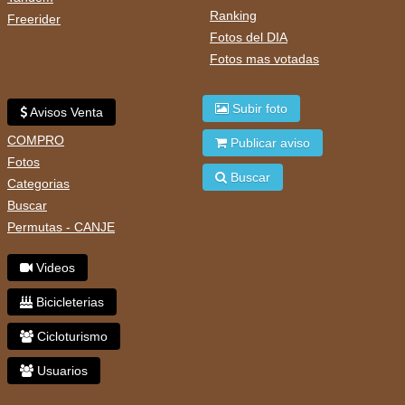
Ranking
Freerider
Fotos del DIA
Fotos mas votadas
Subir foto
Avisos Venta
COMPRO
Publicar aviso
Fotos
Buscar
Categorias
Buscar
Permutas - CANJE
Videos
Bicicleterias
Cicloturismo
Usuarios