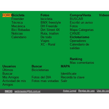
FORO
Bicicleta
Fotos
Compra/Venta
Video
Freerider
bicicleta
BUSCAR
Técnica
BMX freestyle
Escribí un aviso
Mecánica
DH Freeride
Fotos
Bici Robadas
Dirt Street 4X
Mapa Categorias
Noticias
Ruta, triatlon
CANJE
Calendario
De todo
Cicloturismo
Viajes
Operadores
XC - Rural
Calendario de
salidas
Ranking
Mas comentarios
Usuarios
Buscar
MAPA
Últimos
Bicicleterias
Buscar
Identificate
Mis Amigos
Fotos del DIA
Recordá la clave
Actividad de mis
Fotos mas votadas
Salir
Amigos
Aviso Legal
|
Reglas de uso
|
Uso de co
INICIO
|
webmaster@btt.com.ar