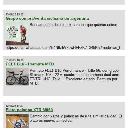
25/07/25 15:57
Grupo compra/venta ciclismo de argentina
Buenas gente dejo el link para los que quieran unirse
https://chat.whatsapp.com/E4N9zhVk9wHFFzK7T345Kn?mode=ac_t
01/06/25 18:20
FELT B16 - Permuta MTB
Permuto FELT B16 Performance - Talle 56. con grupo
Shimano 105 - 22 v, cuadro: triatlon carbono dual aero
TT/TRI UHC. Talle L. Excelente estado. Permuta por
MTB.
12/04/25 11:30
Plato palanca XTR M960
Cambio por platos y palancas de ruta similar calidad. El
plato es nuevo, a medida.