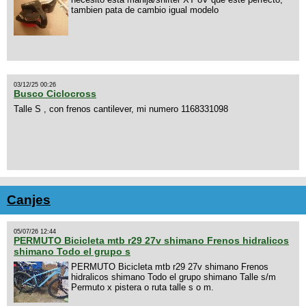
tambien pata de cambio igual modelo
03/12/25 00:26
Busco Ciclocross
Talle S , con frenos cantilever, mi numero 1168331098
Canjes
05/07/26 12:44
PERMUTO Bicicleta mtb r29 27v shimano Frenos hidralicos
shimano Todo el grupo s
PERMUTO Bicicleta mtb r29 27v shimano Frenos
hidralicos shimano Todo el grupo shimano Talle s/m
Permuto x pistera o ruta talle s o m.