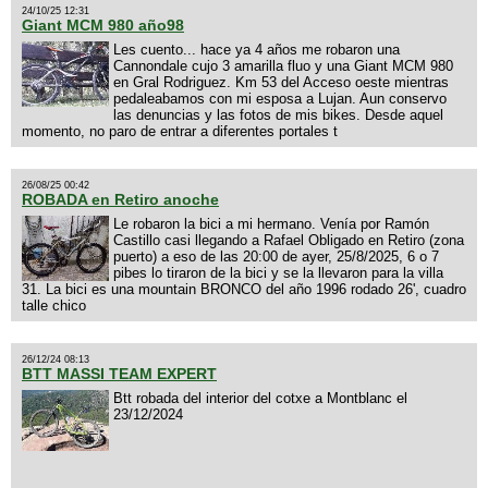
24/10/25 12:31
Giant MCM 980 año98
Les cuento... hace ya 4 años me robaron una
Cannondale cujo 3 amarilla fluo y una Giant MCM 980
en Gral Rodriguez. Km 53 del Acceso oeste mientras
pedaleabamos con mi esposa a Lujan. Aun conservo
las denuncias y las fotos de mis bikes. Desde aquel
momento, no paro de entrar a diferentes portales t
26/08/25 00:42
ROBADA en Retiro anoche
Le robaron la bici a mi hermano. Venía por Ramón
Castillo casi llegando a Rafael Obligado en Retiro (zona
puerto) a eso de las 20:00 de ayer, 25/8/2025, 6 o 7
pibes lo tiraron de la bici y se la llevaron para la villa
31. La bici es una mountain BRONCO del año 1996 rodado 26', cuadro
talle chico
26/12/24 08:13
BTT MASSI TEAM EXPERT
Btt robada del interior del cotxe a Montblanc el
23/12/2024