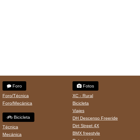
Foro
Fotos
Foro/Técnica
XC - Rural
Foro/Mecánica
Bicicleta
Viajes
Bicicleta
DH Descenso Freeride
Dirt Street 4X
Técnica
BMX freestyle
Mecánica