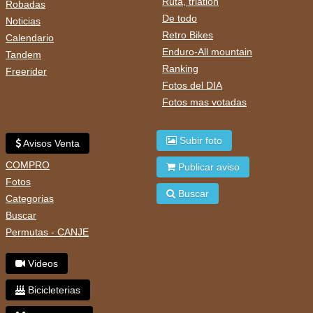
Ruta, triatlon
Robadas
De todo
Noticias
Retro Bikes
Calendario
Enduro-All mountain
Tandem
Ranking
Freerider
Fotos del DIA
Fotos mas votadas
Subir foto
Avisos Venta
COMPRO
Publicar aviso
Fotos
Buscar
Categorias
Buscar
Permutas - CANJE
Videos
Bicicleterias