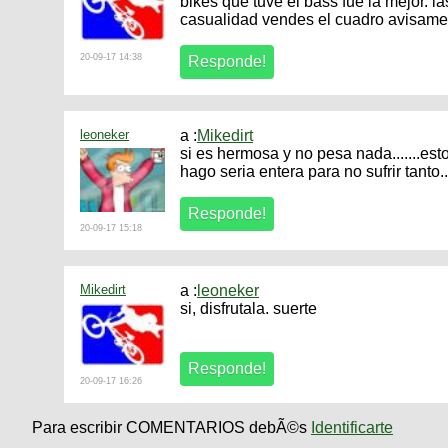
bikes que tuve el bass fue la mejor. l
casualidad vendes el cuadro avisame 
20-09-17 14:38
leoneker
a :
Mikedirt
si es hermosa y no pesa nada.......e
hago seria entera para no sufrir tanto..
20-09-17 15:18
Mikedirt
a :
leoneker
si, disfrutala. suerte
20-09-17 16:26
Para escribir COMENTARIOS debÃ©s
Identificarte