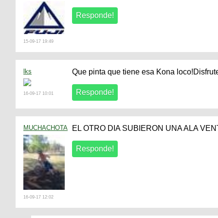
15-09-17 19:49
lks
Que pinta que tiene esa Kona loco!Disfrut
16-09-17 10:01
MUCHACHOTA
EL OTRO DIA SUBIERON UNA ALA VEN
16-09-17 12:02