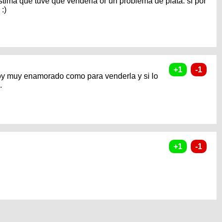
astima que tuve que venderla or un problema de plata. si por
:)
stoy muy enamorado como para venderla y si lo
.