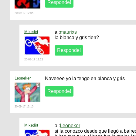
20-09-17 12:05
Mikedirt
a :
maurixs
la blanca y gris tien?
20-09-17 12:21
Leoneker
Naveeee yo la tengo en blanca y gris
20-09-17 13:10
Mikedirt
a :
Leoneker
si la conozco desde que llegó a baire