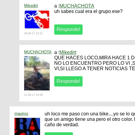
Mikedirt
a :
MUCHACHOTA
uh sabes cual era el grupo ese?
20-09-17 12:21
MUCHACHOTA
a :
Mikedirt
QUE HACES LOCO,MIRA HACE 1 D
NO LO ENCUENTRO PERO LO VI ,
VI,SI LLEGO A TENER NOTICIAS 
21-09-17 10:30
maurixs
uh loco me paso con una bike....yo se lo qu
que un amigo tiene una pero el otro color. 
caño de verdad.